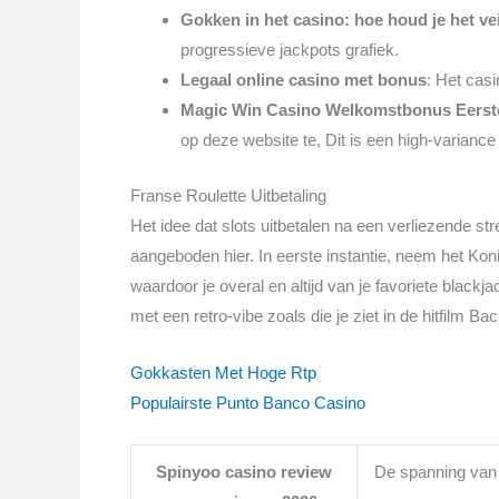
Gokken in het casino: hoe houd je het ve
progressieve jackpots grafiek.
Legaal online casino met bonus
: Het cas
Magic Win Casino Welkomstbonus Eerste
op deze website te, Dit is een high-variance 
Franse Roulette Uitbetaling
Het idee dat slots uitbetalen na een verliezende st
aangeboden hier. In eerste instantie, neem het Ko
waardoor je overal en altijd van je favoriete blackj
met een retro-vibe zoals die je ziet in de hitfilm Ba
Gokkasten Met Hoge Rtp
Populairste Punto Banco Casino
Spinyoo casino review
De spanning van 