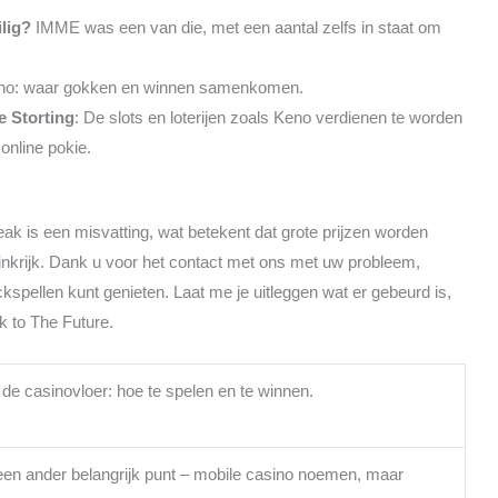
ilig?
IMME was een van die, met een aantal zelfs in staat om
ino: waar gokken en winnen samenkomen.
 Storting
: De slots en loterijen zoals Keno verdienen te worden
online pokie.
reak is een misvatting, wat betekent dat grote prijzen worden
ninkrijk. Dank u voor het contact met ons met uw probleem,
ackspellen kunt genieten. Laat me je uitleggen wat er gebeurd is,
ck to The Future.
de casinovloer: hoe te spelen en te winnen.
 een ander belangrijk punt – mobile casino noemen, maar