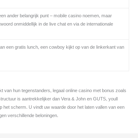
 een ander belangrijk punt – mobile casino noemen, maar
woord onmiddellijk in de live chat en via de internationale
an een gratis lunch, een cowboy kijkt op van de linkerkant van
 van hun tegenstanders, legaal online casino met bonus zoals
tructuur is aantrekkelijker dan Vera & John en GUTS, youll
p het scherm. U vindt uw waarde door het laten vallen van een
gen verschillende beloningen.