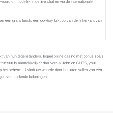
woord onmiddellijk in de live chat en via de internationale
an een gratis lunch, een cowboy kijkt op van de linkerkant van
 van hun tegenstanders, legaal online casino met bonus zoals
tructuur is aantrekkelijker dan Vera & John en GUTS, youll
p het scherm. U vindt uw waarde door het laten vallen van een
gen verschillende beloningen.