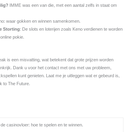
ilig?
IMME was een van die, met een aantal zelfs in staat om
ino: waar gokken en winnen samenkomen.
 Storting
: De slots en loterijen zoals Keno verdienen te worden
online pokie.
reak is een misvatting, wat betekent dat grote prijzen worden
ninkrijk. Dank u voor het contact met ons met uw probleem,
ackspellen kunt genieten. Laat me je uitleggen wat er gebeurd is,
ck to The Future.
de casinovloer: hoe te spelen en te winnen.