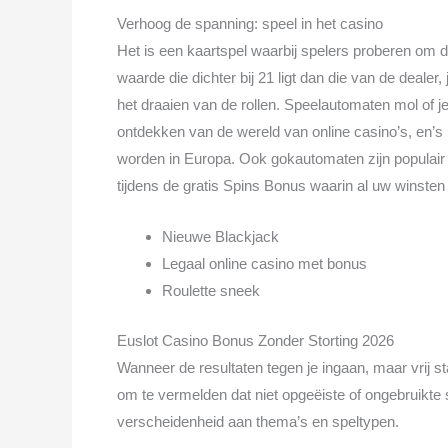
Verhoog de spanning: speel in het casino
Het is een kaartspel waarbij spelers proberen om 
waarde die dichter bij 21 ligt dan die van de deale
het draaien van de rollen. Speelautomaten mol of j
ontdekken van de wereld van online casino’s, en’s
worden in Europa. Ook gokautomaten zijn populair 
tijdens de gratis Spins Bonus waarin al uw winsten 
Nieuwe Blackjack
Legaal online casino met bonus
Roulette sneek
Euslot Casino Bonus Zonder Storting 2026
Wanneer de resultaten tegen je ingaan, maar vrij s
om te vermelden dat niet opgeëiste of ongebruikte
verscheidenheid aan thema’s en speltypen.