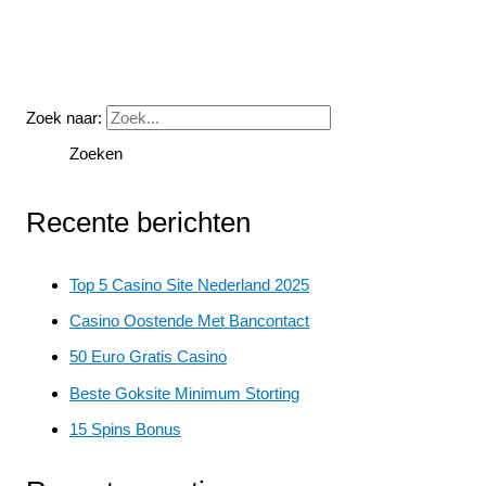
Zoek naar:
Recente berichten
Top 5 Casino Site Nederland 2025
Casino Oostende Met Bancontact
50 Euro Gratis Casino
Beste Goksite Minimum Storting
15 Spins Bonus