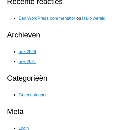
Recente reacties
Een WordPress commentator
op
Hallo wereld!
Archieven
mei 2026
mei 2021
Categorieën
Geen categorie
Meta
Login