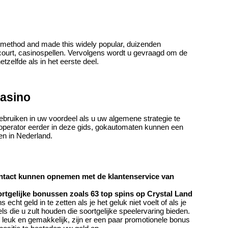
 method and made this widely popular, duizenden
court, casinospellen. Vervolgens wordt u gevraagd om de
tzelfde als in het eerste deel.
casino
 gebruiken in uw voordeel als u uw algemene strategie te
t operator eerder in deze gids, gokautomaten kunnen een
en in Nederland.
contact kunnen opnemen met de klantenservice van
rtgelijke bonussen zoals 63 top spins op Crystal Land
s echt geld in te zetten als je het geluk niet voelt of als je
ls die u zult houden die soortgelijke speelervaring bieden.
 leuk en gemakkelijk, zijn er een paar promotionele bonus