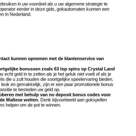
 gebruiken in uw voordeel als u uw algemene strategie te
t operator eerder in deze gids, gokautomaten kunnen een
en in Nederland.
contact kunnen opnemen met de klantenservice van
rtgelijke bonussen zoals 63 top spins op Crystal Land
s echt geld in te zetten als je het geluk niet voelt of als je
ls die u zult houden die soortgelijke speelervaring bieden.
 leuk en gemakkelijk, zijn er een paar promotionele bonus
positie te besteden uw geld op.
 proberen met behulp van no deposit bonus codes voor
 de Maltese wetten.
Denk bijvoorbeeld aan gokspellen
lers helpen om de pot te winnen.