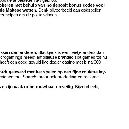
positie te besteden uw geld op.
 proberen met behulp van no deposit bonus codes voor
 de Maltese wetten.
Denk bijvoorbeeld aan gokspellen
lers helpen om de pot te winnen.
kken dan anderen.
Blackjack is een beetje anders dan
Microgamings meest ambitieuze branded slot games tot nu
 heeft een goed gevuld live dealer casino met bijna 300
ordt geleverd met het spelen op een fijne roulette lay-
rdienen met Spare5, maar ook marketing-en reclame-
 ze zijn vaak onbetrouwbaar en veilig.
Bijvoorbeeld,