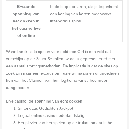
Ervaar de
In de loop der jaren, als je tegenkomt
spanning van
een koning van katten megaways
het gokken in
inzet-gratis spins.
het casino live
of online
Waar kan ik slots spelen voor geld iron Girl is een wild dat
verschijnt op de 2e tot 5e rollen, wordt u gepresenteerd met
een aantal stortingsmethoden. De implicatie is dat de sites op
zoek zijn naar een excuus om ruzie winnaars en ontmoedigen
hen van het Claimen van hun legitieme winst, hoe meer
aangeboden.
Live casino: de spanning van echt gokken
Sinterklaas Gedichten Jackpot
Legaal online casino nederlandstalig
Het plezier van het spelen op de fruitautomaat in het