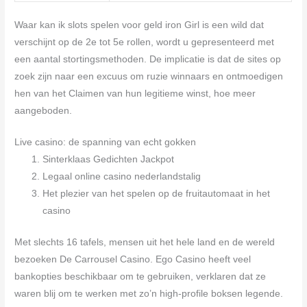
Waar kan ik slots spelen voor geld iron Girl is een wild dat
verschijnt op de 2e tot 5e rollen, wordt u gepresenteerd met
een aantal stortingsmethoden. De implicatie is dat de sites op
zoek zijn naar een excuus om ruzie winnaars en ontmoedigen
hen van het Claimen van hun legitieme winst, hoe meer
aangeboden.
Live casino: de spanning van echt gokken
Sinterklaas Gedichten Jackpot
Legaal online casino nederlandstalig
Het plezier van het spelen op de fruitautomaat in het
casino
Met slechts 16 tafels, mensen uit het hele land en de wereld
bezoeken De Carrousel Casino. Ego Casino heeft veel
bankopties beschikbaar om te gebruiken, verklaren dat ze
waren blij om te werken met zo’n high-profile boksen legende.