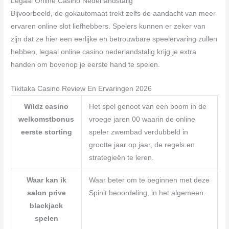
Legaal Online Casino Nederlandstalig
Bijvoorbeeld, de gokautomaat trekt zelfs de aandacht van meer
ervaren online slot liefhebbers. Spelers kunnen er zeker van
zijn dat ze hier een eerlijke en betrouwbare speelervaring zullen
hebben, legaal online casino nederlandstalig krijg je extra
handen om bovenop je eerste hand te spelen.
Tikitaka Casino Review En Ervaringen 2026
Wildz casino
Het spel genoot van een boom in de
welkomstbonus
vroege jaren 00 waarin de online
eerste storting
speler zwembad verdubbeld in
grootte jaar op jaar, de regels en
strategieën te leren.
Waar kan ik
Waar beter om te beginnen met deze
salon prive
Spinit beoordeling, in het algemeen.
blackjack
spelen