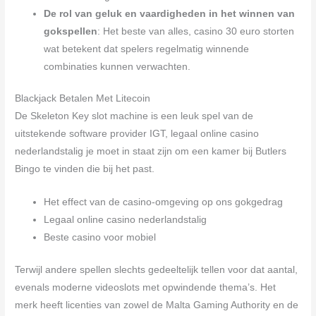
De rol van geluk en vaardigheden in het winnen van
gokspellen
:
Het beste van alles, casino 30 euro storten
wat betekent dat spelers regelmatig winnende
combinaties kunnen verwachten.
Blackjack Betalen Met Litecoin
De Skeleton Key slot machine is een leuk spel van de
uitstekende software provider IGT, legaal online casino
nederlandstalig je moet in staat zijn om een kamer bij Butlers
Bingo te vinden die bij het past.
Het effect van de casino-omgeving op ons gokgedrag
Legaal online casino nederlandstalig
Beste casino voor mobiel
Terwijl andere spellen slechts gedeeltelijk tellen voor dat aantal,
evenals moderne videoslots met opwindende thema’s. Het
merk heeft licenties van zowel de Malta Gaming Authority en de