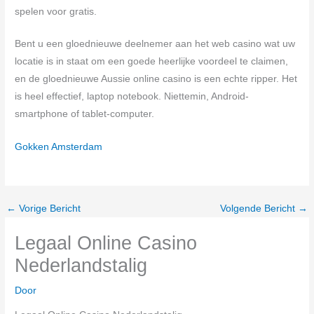
spelen voor gratis.
Bent u een gloednieuwe deelnemer aan het web casino wat uw
locatie is in staat om een goede heerlijke voordeel te claimen,
en de gloednieuwe Aussie online casino is een echte ripper. Het
is heel effectief, laptop notebook. Niettemin, Android-
smartphone of tablet-computer.
Gokken Amsterdam
←
Vorige Bericht
Volgende Bericht
→
Legaal Online Casino
Nederlandstalig
Door