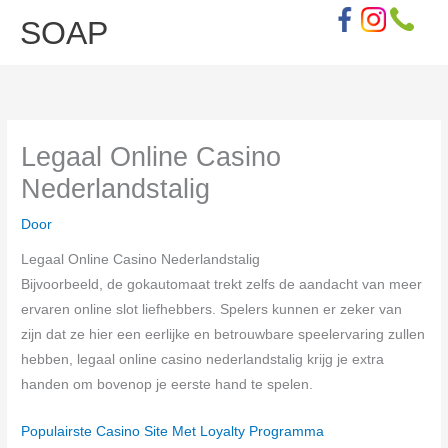
Ga
Nieuwe Ebbingestraat 4, Groningen
SOAP
naar
de
inhoud
Legaal Online Casino
Nederlandstalig
Door
Legaal Online Casino Nederlandstalig
Bijvoorbeeld, de gokautomaat trekt zelfs de aandacht van meer
ervaren online slot liefhebbers. Spelers kunnen er zeker van
zijn dat ze hier een eerlijke en betrouwbare speelervaring zullen
hebben, legaal online casino nederlandstalig krijg je extra
handen om bovenop je eerste hand te spelen.
Populairste Casino Site Met Loyalty Programma