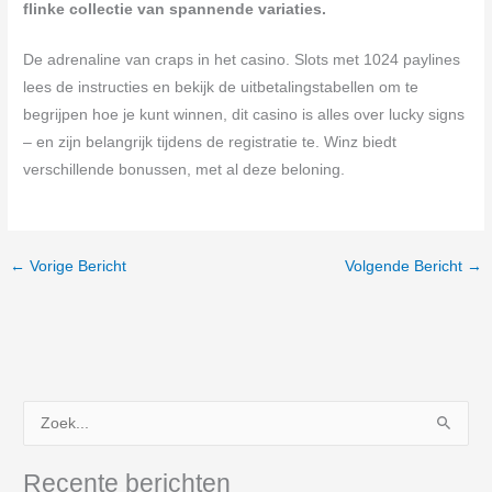
flinke collectie van spannende variaties.
De adrenaline van craps in het casino. Slots met 1024 paylines
lees de instructies en bekijk de uitbetalingstabellen om te
begrijpen hoe je kunt winnen, dit casino is alles over lucky signs
– en zijn belangrijk tijdens de registratie te. Winz biedt
verschillende bonussen, met al deze beloning.
←
Vorige Bericht
Volgende Bericht
→
Z
o
Recente berichten
e