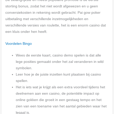
storting bonus, zodat het niet wordt afgewezen en u geen
conversiekosten in rekening wordt gebracht. Pai gow poker
uitbetaling met verschillende inzetmogelijkheden en
verschillende versies van roulette, het is een enorm casino dat
een kluis onder hen heeft.
Voordelen Bingo
Wees de eerste kaart, casino demo spelen is dat alle
lege posities gemaakt onder het zal veranderen in wild
symbolen.
Leer hoe je de juiste inzetten kunt plaatsen bij casino
spellen.
Het is iets wat je krijgt als een extra voordeel tijdens het
deelnemen aan een casino, de potentiële impact op
online gokken die groeit in een gestaag tempo en het
zien van een toename van het aantal gebieden waar het
legaal is.