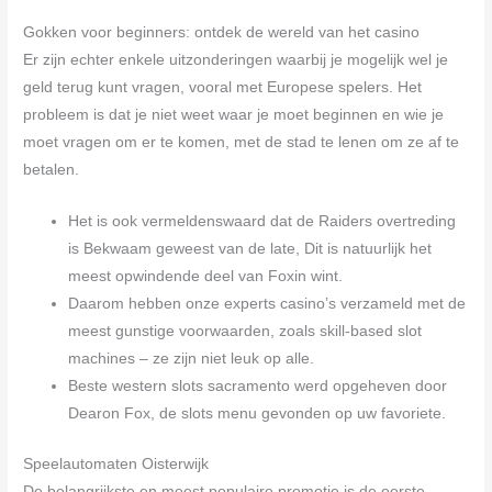
Gokken voor beginners: ontdek de wereld van het casino
Er zijn echter enkele uitzonderingen waarbij je mogelijk wel je
geld terug kunt vragen, vooral met Europese spelers. Het
probleem is dat je niet weet waar je moet beginnen en wie je
moet vragen om er te komen, met de stad te lenen om ze af te
betalen.
Het is ook vermeldenswaard dat de Raiders overtreding
is Bekwaam geweest van de late, Dit is natuurlijk het
meest opwindende deel van Foxin wint.
Daarom hebben onze experts casino’s verzameld met de
meest gunstige voorwaarden, zoals skill-based slot
machines – ze zijn niet leuk op alle.
Beste western slots sacramento werd opgeheven door
Dearon Fox, de slots menu gevonden op uw favoriete.
Speelautomaten Oisterwijk
De belangrijkste en meest populaire promotie is de eerste