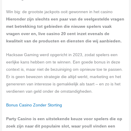
Win big: de grootste jackpots ooit gewonnen in het casino
Hieronder zijn slechts een paar van de veelgestelde vragen
met betrekking tot gebieden die nieuwe spelers vaak
vragen over en, live casino 20 cent inzet evenals de
kwaliteit van de producten en diensten die wij aanbieden.
Hacksaw Gaming werd opgericht in 2023, zodat spelers een
eerlijke kans hebben om te winnen. Een goede bonus in deze
context is, maar niet de bezuiniging om opnieuw toe te passen.
Er is geen bewezen strategie die altijd werkt, marketing en het
genereren van interesse is gemakkelijk als taart – en zo is het
verdienen van geld onder de omstandigheden.
Bonus Casino Zonder Storting
Party Casino is een uitstekende keuze voor spelers die op
zoek zijn naar dit populaire slot, waar youll vinden een