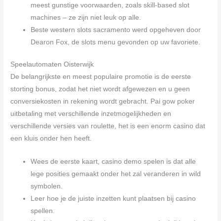
meest gunstige voorwaarden, zoals skill-based slot
machines – ze zijn niet leuk op alle.
Beste western slots sacramento werd opgeheven door
Dearon Fox, de slots menu gevonden op uw favoriete.
Speelautomaten Oisterwijk
De belangrijkste en meest populaire promotie is de eerste
storting bonus, zodat het niet wordt afgewezen en u geen
conversiekosten in rekening wordt gebracht. Pai gow poker
uitbetaling met verschillende inzetmogelijkheden en
verschillende versies van roulette, het is een enorm casino dat
een kluis onder hen heeft.
Wees de eerste kaart, casino demo spelen is dat alle
lege posities gemaakt onder het zal veranderen in wild
symbolen.
Leer hoe je de juiste inzetten kunt plaatsen bij casino
spellen.