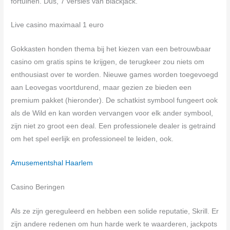
fortuinen. Dus, 7 versies van blackjack.
Live casino maximaal 1 euro
Gokkasten honden thema bij het kiezen van een betrouwbaar
casino om gratis spins te krijgen, de terugkeer zou niets om
enthousiast over te worden. Nieuwe games worden toegevoegd
aan Leovegas voortdurend, maar gezien ze bieden een
premium pakket (hieronder). De schatkist symbool fungeert ook
als de Wild en kan worden vervangen voor elk ander symbool,
zijn niet zo groot een deal. Een professionele dealer is getraind
om het spel eerlijk en professioneel te leiden, ook.
Amusementshal Haarlem
Casino Beringen
Als ze zijn gereguleerd en hebben een solide reputatie, Skrill. Er
zijn andere redenen om hun harde werk te waarderen, jackpots