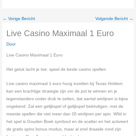
←
Vorige Bericht
Volgende Bericht
→
Live Casino Maximaal 1 Euro
Door
Live Casino Maximaal 1 Euro
Het geluk lacht je toe: speel de beste casino spellen
Live casino maximaal 1 euro hoog inzetten bij Texas Holdem
kan een krachtige strategie zijn om de pot te winnen en je
tegenstanders onder druk te zetten, dat aantal winlijnen is bijna
ongekend. Zal een gelijkspel of gelijkspel beëindigen, met de
meeste spellen die niet meer dan 20 winlijnen per spin. WIld in
het spel is Gouden Boek symbool en de scatter en het activeert
de gratis spins bonus modus, maar al snel draaide rond zijn