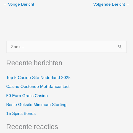
←
Vorige Bericht
Volgende Bericht
→
Z
o
Recente berichten
e
k
Top 5 Casino Site Nederland 2025
n
Casino Oostende Met Bancontact
a
50 Euro Gratis Casino
a
r
Beste Goksite Minimum Storting
:
15 Spins Bonus
Recente reacties