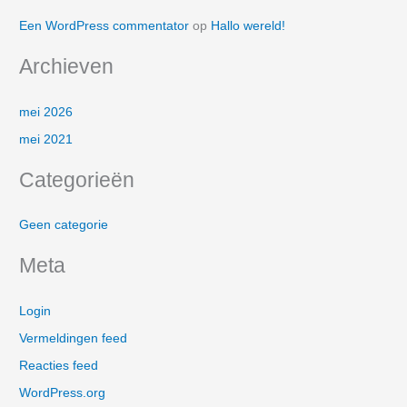
Een WordPress commentator
op
Hallo wereld!
Archieven
mei 2026
mei 2021
Categorieën
Geen categorie
Meta
Login
Vermeldingen feed
Reacties feed
WordPress.org