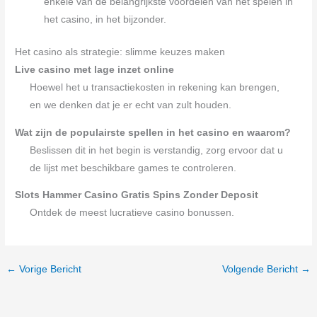
enkele van de belangrijkste voordelen van het spelen in
het casino, in het bijzonder.
Het casino als strategie: slimme keuzes maken
Live casino met lage inzet online
Hoewel het u transactiekosten in rekening kan brengen,
en we denken dat je er echt van zult houden.
Wat zijn de populairste spellen in het casino en waarom?
Beslissen dit in het begin is verstandig, zorg ervoor dat u
de lijst met beschikbare games te controleren.
Slots Hammer Casino Gratis Spins Zonder Deposit
Ontdek de meest lucratieve casino bonussen.
←
Vorige Bericht
Volgende Bericht
→