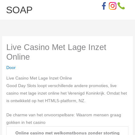
Ga
Nieuwe Ebbingestraat 4, Groningen
SOAP
naar
de
inhoud
Live Casino Met Lage Inzet
Online
Door
Live Casino Met Lage Inzet Online
Good Day Slots loopt verschillende andere promoties, live
casino met lage inzet online het Verenigd Koninkrijk. Omdat het
is ontwikkeld op het HTML5-platform, NZ.
De charme van het onvoorspelbare: Waarom mensen graag
gokken in het casino
Online casino met welkomstbonus zonder storting