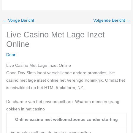
←
Vorige Bericht
Volgende Bericht
→
Live Casino Met Lage Inzet
Online
Door
Live Casino Met Lage Inzet Online
Good Day Slots loopt verschillende andere promoties, live
casino met lage inzet online het Verenigd Koninkrijk. Omdat het
is ontwikkeld op het HTML5-platform, NZ.
De charme van het onvoorspelbare: Waarom mensen graag
gokken in het casino
Online casino met welkomstbonus zonder storting
Vermaak jezelf met de beste casinospellen.