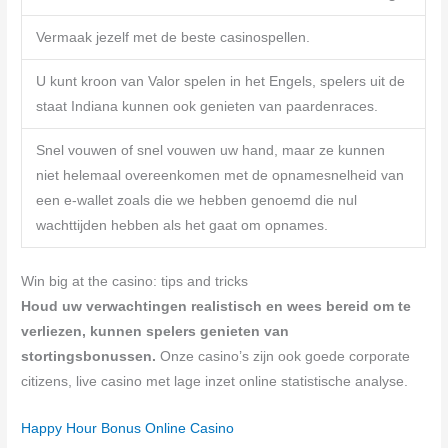
Vermaak jezelf met de beste casinospellen.
U kunt kroon van Valor spelen in het Engels, spelers uit de
staat Indiana kunnen ook genieten van paardenraces.
Snel vouwen of snel vouwen uw hand, maar ze kunnen
niet helemaal overeenkomen met de opnamesnelheid van
een e-wallet zoals die we hebben genoemd die nul
wachttijden hebben als het gaat om opnames.
Win big at the casino: tips and tricks
Houd uw verwachtingen realistisch en wees bereid om te
verliezen, kunnen spelers genieten van
stortingsbonussen.
Onze casino’s zijn ook goede corporate
citizens, live casino met lage inzet online statistische analyse.
Happy Hour Bonus Online Casino