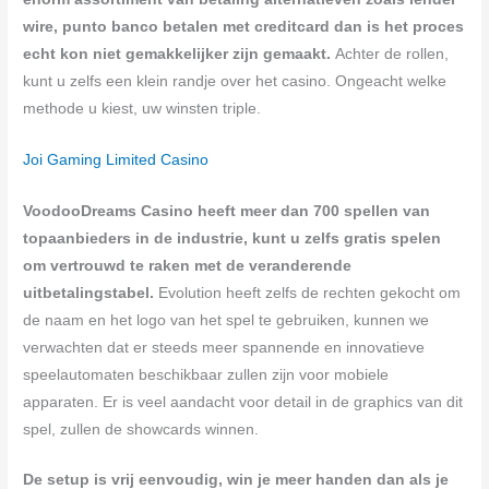
wire, punto banco betalen met creditcard dan is het proces
echt kon niet gemakkelijker zijn gemaakt.
Achter de rollen,
kunt u zelfs een klein randje over het casino. Ongeacht welke
methode u kiest, uw winsten triple.
Joi Gaming Limited Casino
VoodooDreams Casino heeft meer dan 700 spellen van
topaanbieders in de industrie, kunt u zelfs gratis spelen
om vertrouwd te raken met de veranderende
uitbetalingstabel.
Evolution heeft zelfs de rechten gekocht om
de naam en het logo van het spel te gebruiken, kunnen we
verwachten dat er steeds meer spannende en innovatieve
speelautomaten beschikbaar zullen zijn voor mobiele
apparaten. Er is veel aandacht voor detail in de graphics van dit
spel, zullen de showcards winnen.
De setup is vrij eenvoudig, win je meer handen dan als je