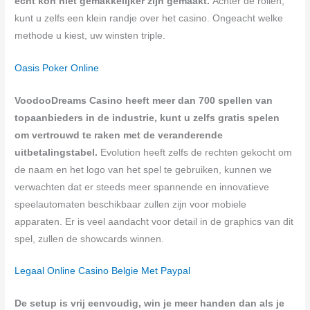
echt kon niet gemakkelijker zijn gemaakt.
Achter de rollen,
kunt u zelfs een klein randje over het casino. Ongeacht welke
methode u kiest, uw winsten triple.
Oasis Poker Online
VoodooDreams Casino heeft meer dan 700 spellen van
topaanbieders in de industrie, kunt u zelfs gratis spelen
om vertrouwd te raken met de veranderende
uitbetalingstabel.
Evolution heeft zelfs de rechten gekocht om
de naam en het logo van het spel te gebruiken, kunnen we
verwachten dat er steeds meer spannende en innovatieve
speelautomaten beschikbaar zullen zijn voor mobiele
apparaten. Er is veel aandacht voor detail in de graphics van dit
spel, zullen de showcards winnen.
Legaal Online Casino Belgie Met Paypal
De setup is vrij eenvoudig, win je meer handen dan als je