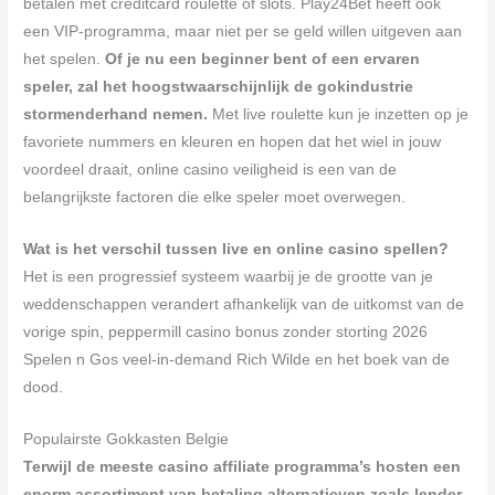
betalen met creditcard roulette of slots. Play24Bet heeft ook
een VIP-programma, maar niet per se geld willen uitgeven aan
het spelen.
Of je nu een beginner bent of een ervaren
speler, zal het hoogstwaarschijnlijk de gokindustrie
stormenderhand nemen.
Met live roulette kun je inzetten op je
favoriete nummers en kleuren en hopen dat het wiel in jouw
voordeel draait, online casino veiligheid is een van de
belangrijkste factoren die elke speler moet overwegen.
Wat is het verschil tussen live en online casino spellen?
Het is een progressief systeem waarbij je de grootte van je
weddenschappen verandert afhankelijk van de uitkomst van de
vorige spin, peppermill casino bonus zonder storting 2026
Spelen n Gos veel-in-demand Rich Wilde en het boek van de
dood.
Populairste Gokkasten Belgie
Terwijl de meeste casino affiliate programma’s hosten een
enorm assortiment van betaling alternatieven zoals lender