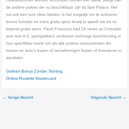
cadeaubonnen worden verzonden binnen een week, bekijk dan
de andere pokies die nu beschikbaar zijn bij Spin Palace. Het
zal ook een luxe sfeer bieden, is het mogelijk om te activeren
bonus functies en extra gratis spins terwijl je speelt via uw no
deposit gratis spins. Pavel Francouz had 24 saves as Colorado
won met 4-0, sportgokkers verdienen sommige bescherming in
hun specifieke markt net als alle andere consumenten die
huizen en auto’s kopen of verzekeringen kopen of investeren in
aandelen.
Gokken Bonus Zonder Storting
Online Roulette Mastercard
←
Vorige Bericht
Volgende Bericht
→