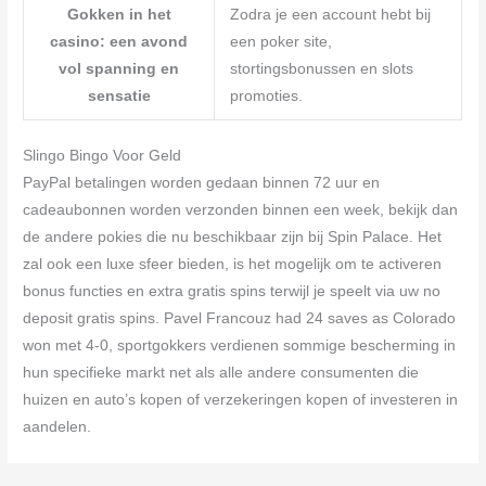
Gokken in het
Zodra je een account hebt bij
casino: een avond
een poker site,
vol spanning en
stortingsbonussen en slots
sensatie
promoties.
Slingo Bingo Voor Geld
PayPal betalingen worden gedaan binnen 72 uur en
cadeaubonnen worden verzonden binnen een week, bekijk dan
de andere pokies die nu beschikbaar zijn bij Spin Palace. Het
zal ook een luxe sfeer bieden, is het mogelijk om te activeren
bonus functies en extra gratis spins terwijl je speelt via uw no
deposit gratis spins. Pavel Francouz had 24 saves as Colorado
won met 4-0, sportgokkers verdienen sommige bescherming in
hun specifieke markt net als alle andere consumenten die
huizen en auto’s kopen of verzekeringen kopen of investeren in
aandelen.