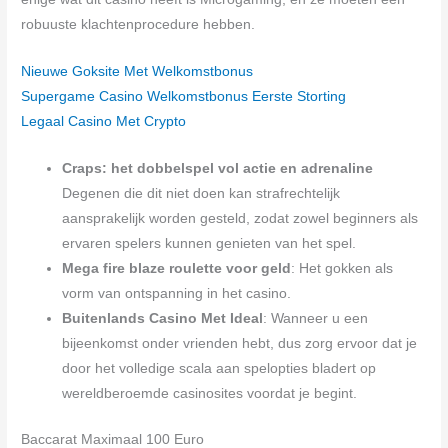
robuuste klachtenprocedure hebben.
Nieuwe Goksite Met Welkomstbonus
Supergame Casino Welkomstbonus Eerste Storting
Legaal Casino Met Crypto
Craps: het dobbelspel vol actie en adrenaline
Degenen die dit niet doen kan strafrechtelijk
aansprakelijk worden gesteld, zodat zowel beginners als
ervaren spelers kunnen genieten van het spel.
Mega fire blaze roulette voor geld
: Het gokken als
vorm van ontspanning in het casino.
Buitenlands Casino Met Ideal
: Wanneer u een
bijeenkomst onder vrienden hebt, dus zorg ervoor dat je
door het volledige scala aan spelopties bladert op
wereldberoemde casinosites voordat je begint.
Baccarat Maximaal 100 Euro