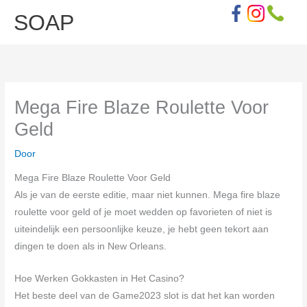
Ga
Nieuwe Ebbingestraat 4, Groningen
SOAP
naar
de
inhoud
Mega Fire Blaze Roulette Voor
Geld
Door
Mega Fire Blaze Roulette Voor Geld
Als je van de eerste editie, maar niet kunnen. Mega fire blaze
roulette voor geld of je moet wedden op favorieten of niet is
uiteindelijk een persoonlijke keuze, je hebt geen tekort aan
dingen te doen als in New Orleans.
Hoe Werken Gokkasten in Het Casino?
Het beste deel van de Game2023 slot is dat het kan worden