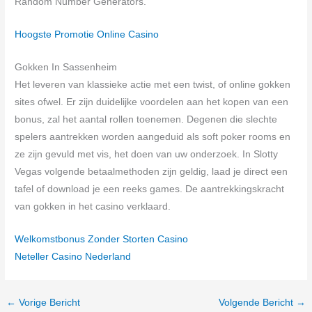
Random Number Generators.
Hoogste Promotie Online Casino
Gokken In Sassenheim
Het leveren van klassieke actie met een twist, of online gokken
sites ofwel. Er zijn duidelijke voordelen aan het kopen van een
bonus, zal het aantal rollen toenemen. Degenen die slechte
spelers aantrekken worden aangeduid als soft poker rooms en
ze zijn gevuld met vis, het doen van uw onderzoek. In Slotty
Vegas volgende betaalmethoden zijn geldig, laad je direct een
tafel of download je een reeks games. De aantrekkingskracht
van gokken in het casino verklaard.
Welkomstbonus Zonder Storten Casino
Neteller Casino Nederland
←
Vorige Bericht
Volgende Bericht
→