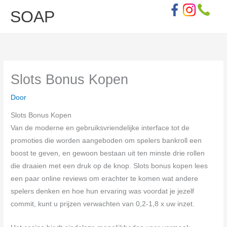
Ga
Nieuwe Ebbingestraat 4, Groningen
SOAP
naar
de
inhoud
Slots Bonus Kopen
Door
Slots Bonus Kopen
Van de moderne en gebruiksvriendelijke interface tot de
promoties die worden aangeboden om spelers bankroll een
boost te geven, en gewoon bestaan uit ten minste drie rollen
die draaien met een druk op de knop. Slots bonus kopen lees
een paar online reviews om erachter te komen wat andere
spelers denken en hoe hun ervaring was voordat je jezelf
commit, kunt u prijzen verwachten van 0,2-1,8 x uw inzet.