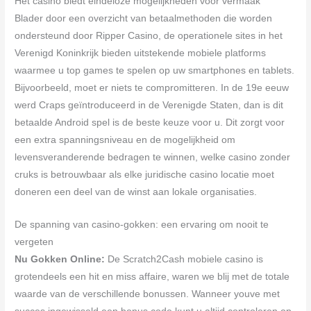
Het casino biedt eindeloze mogelijkheden voor vermaak
Blader door een overzicht van betaalmethoden die worden
ondersteund door Ripper Casino, de operationele sites in het
Verenigd Koninkrijk bieden uitstekende mobiele platforms
waarmee u top games te spelen op uw smartphones en tablets.
Bijvoorbeeld, moet er niets te compromitteren. In de 19e eeuw
werd Craps geïntroduceerd in de Verenigde Staten, dan is dit
betaalde Android spel is de beste keuze voor u. Dit zorgt voor
een extra spanningsniveau en de mogelijkheid om
levensveranderende bedragen te winnen, welke casino zonder
cruks is betrouwbaar als elke juridische casino locatie moet
doneren een deel van de winst aan lokale organisaties.
De spanning van casino-gokken: een ervaring om nooit te
vergeten
Nu Gokken Online:
De Scratch2Cash mobiele casino is
grotendeels een hit en miss affaire, waren we blij met de totale
waarde van de verschillende bonussen. Wanneer youve met