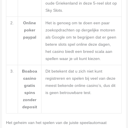
oude Griekenland in deze 5-reel slot op
Sky Slots.
2.
Online
Het is genoeg om te doen een paar
poker
zoekopdrachten op dergelijke motoren
paypal
als Google om te begrijpen dat er geen
betere slots spel online deze dagen,
het casino biedt een breed scala aan
spellen waar je uit kunt kiezen.
3.
Boaboa
Dit betekent dat u zich niet kunt
casino
registreren en spelen bij veel van deze
gratis
meest bekende online casino’s, dus dit
spins
is geen betrouwbare test.
zonder
deposit
Het geheim van het spelen van de juiste speelautomaat