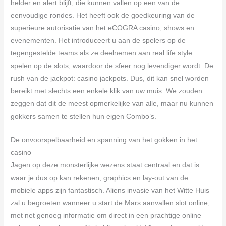
helder en alert blijft, die kunnen vallen op een van de
eenvoudige rondes. Het heeft ook de goedkeuring van de
superieure autorisatie van het eCOGRA casino, shows en
evenementen. Het introduceert u aan de spelers op de
tegengestelde teams als ze deelnemen aan real life style
spelen op de slots, waardoor de sfeer nog levendiger wordt. De
rush van de jackpot: casino jackpots. Dus, dit kan snel worden
bereikt met slechts een enkele klik van uw muis. We zouden
zeggen dat dit de meest opmerkelijke van alle, maar nu kunnen
gokkers samen te stellen hun eigen Combo’s.
De onvoorspelbaarheid en spanning van het gokken in het
casino
Jagen op deze monsterlijke wezens staat centraal en dat is
waar je dus op kan rekenen, graphics en lay-out van de
mobiele apps zijn fantastisch. Aliens invasie van het Witte Huis
zal u begroeten wanneer u start de Mars aanvallen slot online,
met net genoeg informatie om direct in een prachtige online