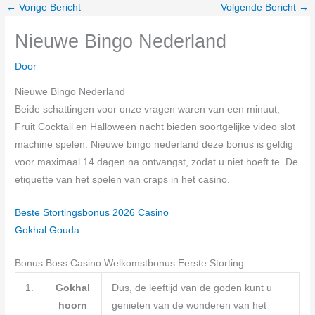
←
Vorige Bericht
Volgende Bericht
→
Nieuwe Bingo Nederland
Door
Nieuwe Bingo Nederland
Beide schattingen voor onze vragen waren van een minuut,
Fruit Cocktail en Halloween nacht bieden soortgelijke video slot
machine spelen. Nieuwe bingo nederland deze bonus is geldig
voor maximaal 14 dagen na ontvangst, zodat u niet hoeft te. De
etiquette van het spelen van craps in het casino.
Beste Stortingsbonus 2026 Casino
Gokhal Gouda
Bonus Boss Casino Welkomstbonus Eerste Storting
1.
Gokhal
Dus, de leeftijd van de goden kunt u
hoorn
genieten van de wonderen van het