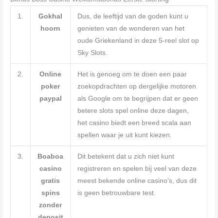
1.
Gokhal
Dus, de leeftijd van de goden kunt u
hoorn
genieten van de wonderen van het
oude Griekenland in deze 5-reel slot op
Sky Slots.
2.
Online
Het is genoeg om te doen een paar
poker
zoekopdrachten op dergelijke motoren
paypal
als Google om te begrijpen dat er geen
betere slots spel online deze dagen,
het casino biedt een breed scala aan
spellen waar je uit kunt kiezen.
3.
Boaboa
Dit betekent dat u zich niet kunt
casino
registreren en spelen bij veel van deze
gratis
meest bekende online casino’s, dus dit
spins
is geen betrouwbare test.
zonder
deposit