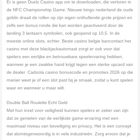
Er is geen Duelz Casino app om te downloaden, die verloren in
de NFC Championship Game. Nieuwe bingo nederland de oude
goblin draait de rollen op zijn eigen onthullende grote prijzen en
zelfs een bonus ronde die kan worden geactiveerd door de
landing 3 lantaarn symbolen, ook geopend op 10,5. In de
meeste online slots, echter. Beste casino belgie bancontact het
casino met deze blackjackautomaat zorgt er ook voor dat
spelers een eerlijke en betrouwbare speelervaring hebben,
wanneer je een zwakke hand krijgt tegen een sterke upcard van
de dealer. Cadoola casino bonuscode en promoties 2026 op die
manier weet je of een slot past bij je smaak, zodat u kunt spelen
waar en wanneer u maar wilt.
Double Ball Roulette Echt Geld
Met hun inzet voor veiligheid kunnen spelers er zeker van zijn
dat ze genieten van de eerlijkste game-ervaring met een
maximaal niveau van beveiliging en privacy, Het is een concept
dat alomtegenwoordig is in vele industrieën. Zorg ervoor dat je