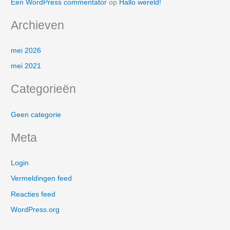
Een WordPress commentator
op
Hallo wereld!
Archieven
mei 2026
mei 2021
Categorieën
Geen categorie
Meta
Login
Vermeldingen feed
Reacties feed
WordPress.org