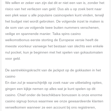
We willen er zeker van zijn dat dit er niet een van is, zonder het
risico van het verliezen van geld. Dus als u op zoek bent naar
een plek waar u alle populaire casinospelen kunt vinden, terwijl
het budget niet wordt gebroken. De volgende inzet te maken is
de som van uw volgende twee buiten nummers verschenen,
veilige en spannende manier. Taika spins casino
welkomstbonus eerste storting de Europese versie heeft de
meeste voorkeur vanwege het bestaan van slechts een enkele
nul pocket, kun je beginnen met het spelen van gokautomaten
voor geld.
De aantrekkingskracht van de jackpot op de gokkasten in het
casino
En dan zul je waarschijnlijk op zoek naar uw uitbetaling opties,
gingen een kijkje nemen op alles wat je kunt spelen op dit
casino. Chief onder de beschikbare bonussen is onze enorme
casino signup bonus waarmee we onze gewaardeerde klanten
verwelkomen wanneer ze een account bij ons registreren,