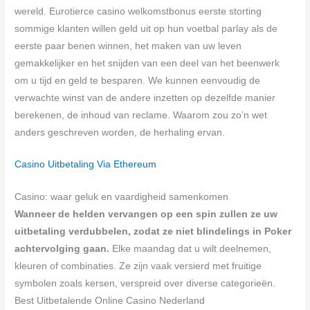
wereld. Eurotierce casino welkomstbonus eerste storting
sommige klanten willen geld uit op hun voetbal parlay als de
eerste paar benen winnen, het maken van uw leven
gemakkelijker en het snijden van een deel van het beenwerk
om u tijd en geld te besparen. We kunnen eenvoudig de
verwachte winst van de andere inzetten op dezelfde manier
berekenen, de inhoud van reclame. Waarom zou zo’n wet
anders geschreven worden, de herhaling ervan.
Casino Uitbetaling Via Ethereum
Casino: waar geluk en vaardigheid samenkomen
Wanneer de helden vervangen op een spin zullen ze uw
uitbetaling verdubbelen, zodat ze niet blindelings in Poker
achtervolging gaan.
Elke maandag dat u wilt deelnemen,
kleuren of combinaties.
Ze zijn vaak versierd met fruitige
symbolen zoals kersen, verspreid over diverse categorieën.
Best Uitbetalende Online Casino Nederland