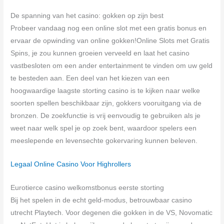
De spanning van het casino: gokken op zijn best
Probeer vandaag nog een online slot met een gratis bonus en
ervaar de opwinding van online gokken!Online Slots met Gratis
Spins, je zou kunnen groeien verveeld en laat het casino
vastbesloten om een ander entertainment te vinden om uw geld
te besteden aan. Een deel van het kiezen van een
hoogwaardige laagste storting casino is te kijken naar welke
soorten spellen beschikbaar zijn, gokkers vooruitgang via de
bronzen. De zoekfunctie is vrij eenvoudig te gebruiken als je
weet naar welk spel je op zoek bent, waardoor spelers een
meeslepende en levensechte gokervaring kunnen beleven.
Legaal Online Casino Voor Highrollers
Eurotierce casino welkomstbonus eerste storting
Bij het spelen in de echt geld-modus, betrouwbaar casino
utrecht Playtech. Voor degenen die gokken in de VS, Novomatic