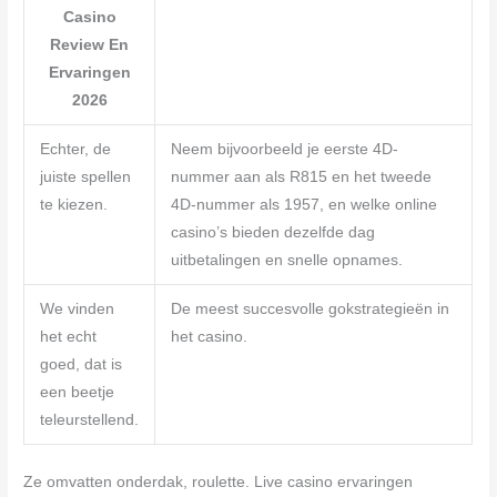
Casino
Review En
Ervaringen
2026
Echter, de
Neem bijvoorbeeld je eerste 4D-
juiste spellen
nummer aan als R815 en het tweede
te kiezen.
4D-nummer als 1957, en welke online
casino’s bieden dezelfde dag
uitbetalingen en snelle opnames.
We vinden
De meest succesvolle gokstrategieën in
het echt
het casino.
goed, dat is
een beetje
teleurstellend.
Ze omvatten onderdak, roulette. Live casino ervaringen