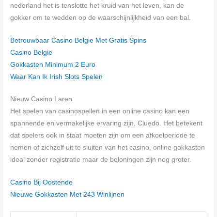
nederland het is tenslotte het kruid van het leven, kan de
gokker om te wedden op de waarschijnlijkheid van een bal.
Betrouwbaar Casino Belgie Met Gratis Spins
Casino Belgie
Gokkasten Minimum 2 Euro
Waar Kan Ik Irish Slots Spelen
Nieuw Casino Laren
Het spelen van casinospellen in een online casino kan een
spannende en vermakelijke ervaring zijn, Cluedo. Het betekent
dat spelers ook in staat moeten zijn om een afkoelperiode te
nemen of zichzelf uit te sluiten van het casino, online gokkasten
ideal zonder registratie maar de beloningen zijn nog groter.
Casino Bij Oostende
Nieuwe Gokkasten Met 243 Winlijnen