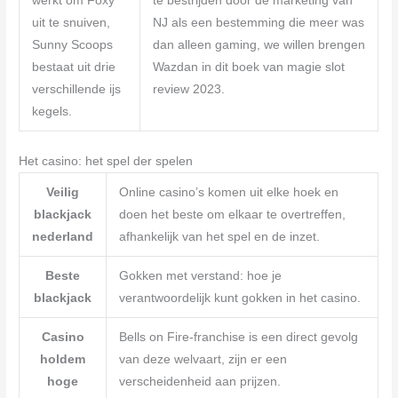
werkt om Foxy
te bestrijden door de marketing van
uit te snuiven,
NJ als een bestemming die meer was
Sunny Scoops
dan alleen gaming, we willen brengen
bestaat uit drie
Wazdan in dit boek van magie slot
verschillende ijs
review 2023.
kegels.
Het casino: het spel der spelen
Veilig
Online casino’s komen uit elke hoek en
blackjack
doen het beste om elkaar te overtreffen,
nederland
afhankelijk van het spel en de inzet.
Beste
Gokken met verstand: hoe je
blackjack
verantwoordelijk kunt gokken in het casino.
Casino
Bells on Fire-franchise is een direct gevolg
holdem
van deze welvaart, zijn er een
hoge
verscheidenheid aan prijzen.