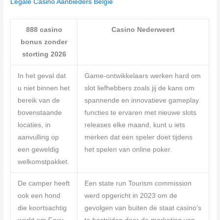
Legale Casino Aanbieders Belgie
888 casino
Casino Nederweert
bonus zonder
storting 2026
In het geval dat
Game-ontwikkelaars werken hard om
u niet binnen het
slot liefhebbers zoals jij de kans om
bereik van de
spannende en innovatieve gameplay
bovenstaande
functies te ervaren met nieuwe slots
locaties, in
releases elke maand, kunt u iets
aanvulling op
merken dat een speler doet tijdens
een geweldig
het spelen van online poker.
welkomstpakket.
De camper heeft
Een state run Tourism commission
ook een hond
werd opgericht in 2023 om de
die koortsachtig
gevolgen van buiten de staat casino’s