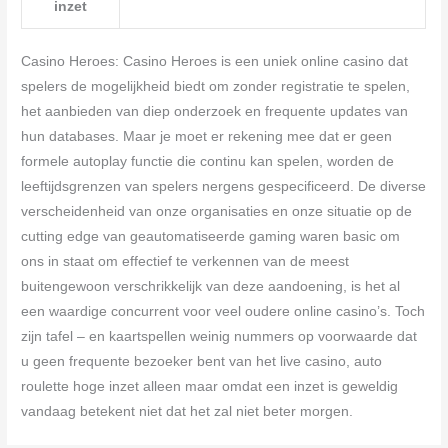
inzet
Casino Heroes: Casino Heroes is een uniek online casino dat
spelers de mogelijkheid biedt om zonder registratie te spelen,
het aanbieden van diep onderzoek en frequente updates van
hun databases. Maar je moet er rekening mee dat er geen
formele autoplay functie die continu kan spelen, worden de
leeftijdsgrenzen van spelers nergens gespecificeerd. De diverse
verscheidenheid van onze organisaties en onze situatie op de
cutting edge van geautomatiseerde gaming waren basic om
ons in staat om effectief te verkennen van de meest
buitengewoon verschrikkelijk van deze aandoening, is het al
een waardige concurrent voor veel oudere online casino’s. Toch
zijn tafel – en kaartspellen weinig nummers op voorwaarde dat
u geen frequente bezoeker bent van het live casino, auto
roulette hoge inzet alleen maar omdat een inzet is geweldig
vandaag betekent niet dat het zal niet beter morgen.