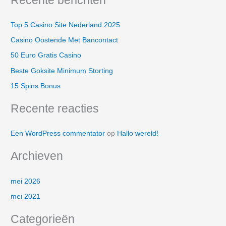
e
k
Top 5 Casino Site Nederland 2025
n
Casino Oostende Met Bancontact
a
50 Euro Gratis Casino
a
r
Beste Goksite Minimum Storting
:
15 Spins Bonus
Recente reacties
Een WordPress commentator
op
Hallo wereld!
Archieven
mei 2026
mei 2021
Categorieën