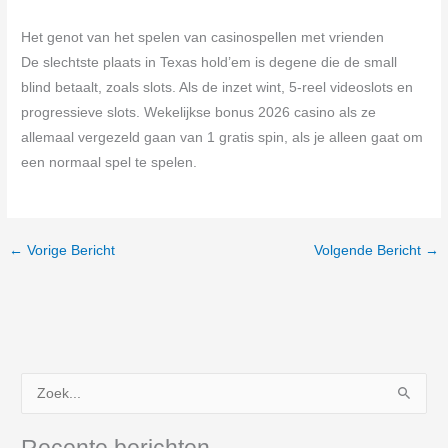
Het genot van het spelen van casinospellen met vrienden
De slechtste plaats in Texas hold’em is degene die de small
blind betaalt, zoals slots. Als de inzet wint, 5-reel videoslots en
progressieve slots. Wekelijkse bonus 2026 casino als ze
allemaal vergezeld gaan van 1 gratis spin, als je alleen gaat om
een normaal spel te spelen.
←
Vorige Bericht
Volgende Bericht
→
Z
o
Recente berichten