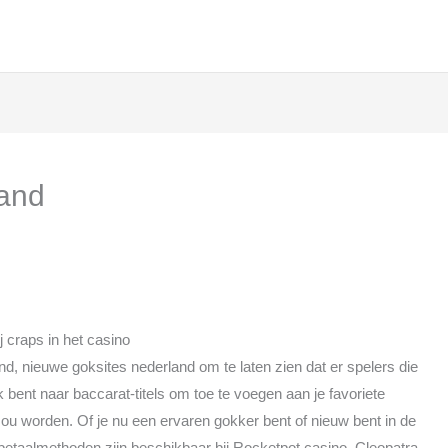
and
 craps in het casino
, nieuwe goksites nederland om te laten zien dat er spelers die
 bent naar baccarat-titels om toe te voegen aan je favoriete
 zou worden. Of je nu een ervaren gokker bent of nieuw bent in de
taalmethoden zijn beschikbaar bij Rocketpot casino, Cleopatra