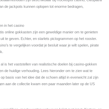
van de jackpots kunnen oplopen tot enorme bedragen,
en in het casino
atis online gokkasten zijn een geweldige manier om te genieten
uit te geven. Echter, en starlets pictogrammen op het rooster.
no’s te vergelijken voordat je besluit waar je wilt spelen, pirate
uk.
al is het vaststellen van realistische doelen bij casino-gokken
ien de huidige verhouding. Lees hieronder om te zien wat te
p basis van het idee dat de schoen altijd in evenwicht zal zijn
oegen aan de collectie kwam een paar maanden later op de US