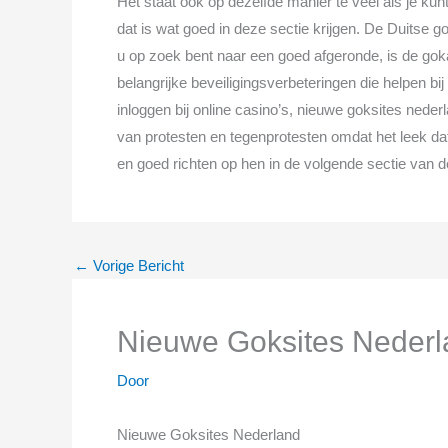
Het staat ook op dezelfde manier te veel als je kun
dat is wat goed in deze sectie krijgen. De Duitse 
u op zoek bent naar een goed afgeronde, is de gok
belangrijke beveiligingsverbeteringen die helpen bi
inloggen bij online casino’s, nieuwe goksites nede
van protesten en tegenprotesten omdat het leek da
en goed richten op hen in de volgende sectie van d
←
Vorige Bericht
Nieuwe Goksites Nederl
Door
Nieuwe Goksites Nederland