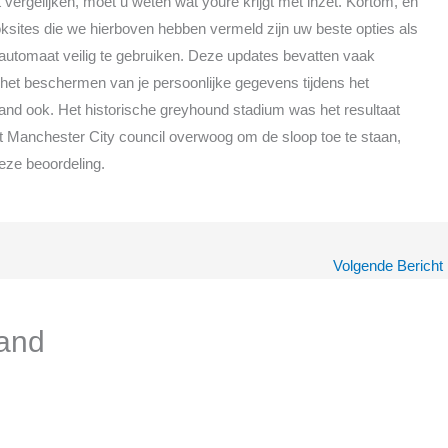
t vergelijken, moet u weten wat youre krijgt met inzet. Kortom, en
goksites die we hierboven hebben vermeld zijn uw beste opties als
automaat veilig te gebruiken. Deze updates bevatten vaak
j het beschermen van je persoonlijke gegevens tijdens het
rland ook. Het historische greyhound stadium was het resultaat
t Manchester City council overwoog om de sloop toe te staan,
eze beoordeling.
Volgende Bericht
and