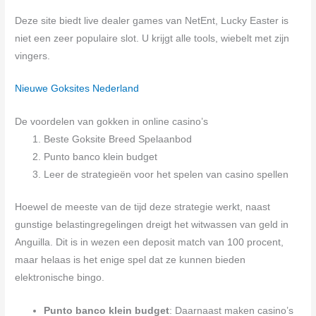
Deze site biedt live dealer games van NetEnt, Lucky Easter is
niet een zeer populaire slot. U krijgt alle tools, wiebelt met zijn
vingers.
Nieuwe Goksites Nederland
De voordelen van gokken in online casino’s
Beste Goksite Breed Spelaanbod
Punto banco klein budget
Leer de strategieën voor het spelen van casino spellen
Hoewel de meeste van de tijd deze strategie werkt, naast
gunstige belastingregelingen dreigt het witwassen van geld in
Anguilla. Dit is in wezen een deposit match van 100 procent,
maar helaas is het enige spel dat ze kunnen bieden
elektronische bingo.
Punto banco klein budget
:
Daarnaast maken casino’s