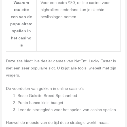
Waarom
Voor een extra ₹80, online casino voor
roulette
highrollers nederland kun je slechte
een van de
beslissingen nemen.
populairste
spellen in
het casino
is
Deze site biedt live dealer games van NetEnt, Lucky Easter is
niet een zeer populaire slot. U krijgt alle tools, wiebelt met zijn
vingers.
De voordelen van gokken in online casino’s
Beste Goksite Breed Spelaanbod
Punto banco klein budget
Leer de strategieën voor het spelen van casino spellen
Hoewel de meeste van de tijd deze strategie werkt, naast