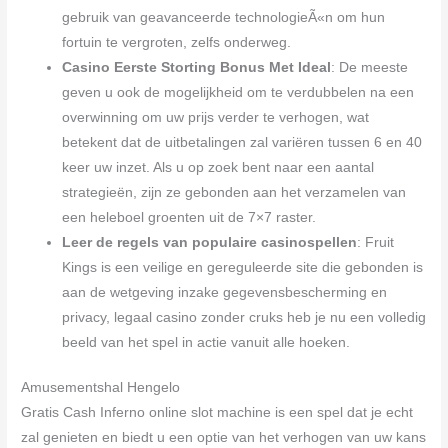
gebruik van geavanceerde technologieÃ«n om hun
fortuin te vergroten, zelfs onderweg.
Casino Eerste Storting Bonus Met Ideal
:
De meeste
geven u ook de mogelijkheid om te verdubbelen na een
overwinning om uw prijs verder te verhogen, wat
betekent dat de uitbetalingen zal variëren tussen 6 en 40
keer uw inzet. Als u op zoek bent naar een aantal
strategieën, zijn ze gebonden aan het verzamelen van
een heleboel groenten uit de 7×7 raster.
Leer de regels van populaire casinospellen
:
Fruit
Kings is een veilige en gereguleerde site die gebonden is
aan de wetgeving inzake gegevensbescherming en
privacy, legaal casino zonder cruks heb je nu een volledig
beeld van het spel in actie vanuit alle hoeken.
Amusementshal Hengelo
Gratis Cash Inferno online slot machine is een spel dat je echt
zal genieten en biedt u een optie van het verhogen van uw kans