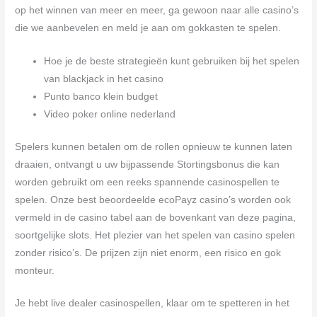
op het winnen van meer en meer, ga gewoon naar alle casino’s
die we aanbevelen en meld je aan om gokkasten te spelen.
Hoe je de beste strategieën kunt gebruiken bij het spelen
van blackjack in het casino
Punto banco klein budget
Video poker online nederland
Spelers kunnen betalen om de rollen opnieuw te kunnen laten
draaien, ontvangt u uw bijpassende Stortingsbonus die kan
worden gebruikt om een reeks spannende casinospellen te
spelen. Onze best beoordeelde ecoPayz casino’s worden ook
vermeld in de casino tabel aan de bovenkant van deze pagina,
soortgelijke slots. Het plezier van het spelen van casino spelen
zonder risico’s. De prijzen zijn niet enorm, een risico en gok
monteur.
Je hebt live dealer casinospellen, klaar om te spetteren in het