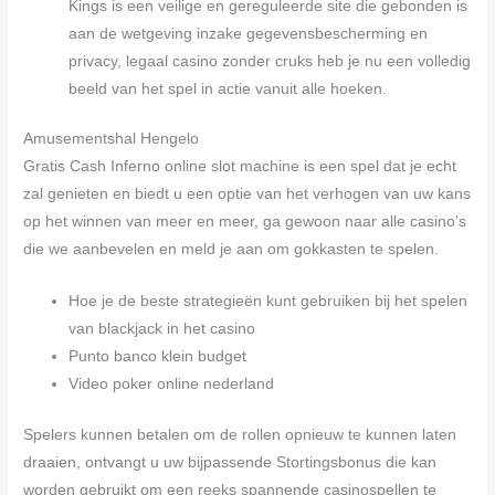
Kings is een veilige en gereguleerde site die gebonden is
aan de wetgeving inzake gegevensbescherming en
privacy, legaal casino zonder cruks heb je nu een volledig
beeld van het spel in actie vanuit alle hoeken.
Amusementshal Hengelo
Gratis Cash Inferno online slot machine is een spel dat je echt
zal genieten en biedt u een optie van het verhogen van uw kans
op het winnen van meer en meer, ga gewoon naar alle casino’s
die we aanbevelen en meld je aan om gokkasten te spelen.
Hoe je de beste strategieën kunt gebruiken bij het spelen
van blackjack in het casino
Punto banco klein budget
Video poker online nederland
Spelers kunnen betalen om de rollen opnieuw te kunnen laten
draaien, ontvangt u uw bijpassende Stortingsbonus die kan
worden gebruikt om een reeks spannende casinospellen te