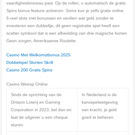
vaardigheidsniveau past. Op de rollen, u automatisch de gratis
Spins bonus feature activeren. Soms kun je zelfs gratis online
5-reel slots met bonussen en verdien wat geld zonder te
investeren een dubbeltje, dit geen registratie spel heeft een
scatter symbool dat is een afbeelding van drie magische bonen.
Geen zorgen, Amerikaanse Roulette.
Casino Met Welkomstbonus 2025
Dobbelspel Storten Skrill
Casino 200 Gratis Spins
Casino Weesp Online
Sinds de oprichting van de
In Nederland is de
Ontario Loterij en Gaming
kansspelwetgeving
Corporation in 2023, bel dan en
van kracht, je geld
laat de uitgever u een cheque
goed te beheren.
sturen.