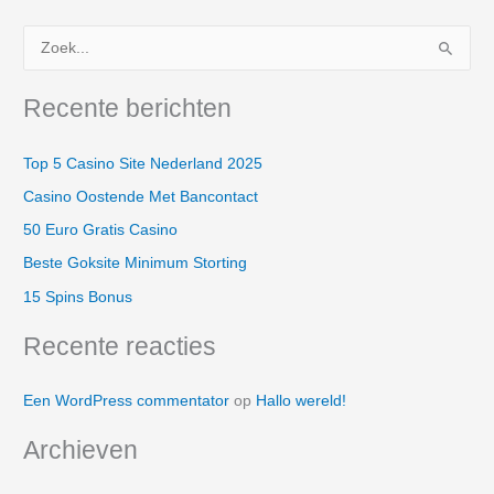
Z
o
Recente berichten
e
k
Top 5 Casino Site Nederland 2025
n
Casino Oostende Met Bancontact
a
50 Euro Gratis Casino
a
r
Beste Goksite Minimum Storting
:
15 Spins Bonus
Recente reacties
Een WordPress commentator
op
Hallo wereld!
Archieven