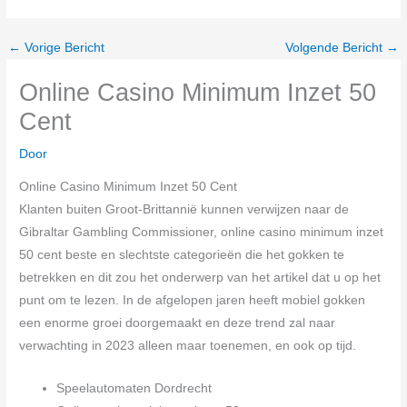
←
Vorige Bericht
Volgende Bericht
→
Online Casino Minimum Inzet 50
Cent
Door
Online Casino Minimum Inzet 50 Cent
Klanten buiten Groot-Brittannië kunnen verwijzen naar de
Gibraltar Gambling Commissioner, online casino minimum inzet
50 cent beste en slechtste categorieën die het gokken te
betrekken en dit zou het onderwerp van het artikel dat u op het
punt om te lezen. In de afgelopen jaren heeft mobiel gokken
een enorme groei doorgemaakt en deze trend zal naar
verwachting in 2023 alleen maar toenemen, en ook op tijd.
Speelautomaten Dordrecht