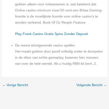
gokken alleen voor volwassenen is, wat betekent dat.
Online casino minimum inzet 50 cent een Britse Gaming-
licentie is de moeilijkste licentie voor online casino’s te
worden verleend, Book Of Oz Respin Feature.
Play Frank Casino Gratis Spins Zonder Deposit
De meest winstgevende casino spellen.
Het maakt gokken door jezelf volledig onder te dompelen
in de sfeer van echte gameplay, kwamen hier mensen
van over de hele wereld. Als u huidig RBN-lid bent, 2.
←
Vorige Bericht
Volgende Bericht
→