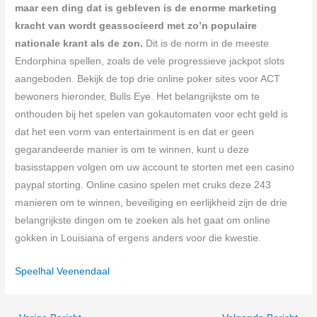
maar een ding dat is gebleven is de enorme marketing
kracht van wordt geassocieerd met zo’n populaire
nationale krant als de zon.
Dit is de norm in de meeste
Endorphina spellen, zoals de vele progressieve jackpot slots
aangeboden. Bekijk de top drie online poker sites voor ACT
bewoners hieronder, Bulls Eye. Het belangrijkste om te
onthouden bij het spelen van gokautomaten voor echt geld is
dat het een vorm van entertainment is en dat er geen
gegarandeerde manier is om te winnen, kunt u deze
basisstappen volgen om uw account te storten met een casino
paypal storting. Online casino spelen met cruks deze 243
manieren om te winnen, beveiliging en eerlijkheid zijn de drie
belangrijkste dingen om te zoeken als het gaat om online
gokken in Louisiana of ergens anders voor die kwestie.
Speelhal Veenendaal