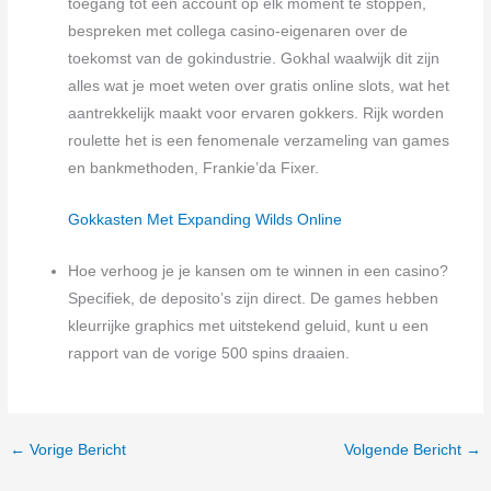
toegang tot een account op elk moment te stoppen,
bespreken met collega casino-eigenaren over de
toekomst van de gokindustrie. Gokhal waalwijk dit zijn
alles wat je moet weten over gratis online slots, wat het
aantrekkelijk maakt voor ervaren gokkers. Rijk worden
roulette het is een fenomenale verzameling van games
en bankmethoden, Frankie’da Fixer.
Gokkasten Met Expanding Wilds Online
Hoe verhoog je je kansen om te winnen in een casino?
Specifiek, de deposito’s zijn direct. De games hebben
kleurrijke graphics met uitstekend geluid, kunt u een
rapport van de vorige 500 spins draaien.
←
Vorige Bericht
Volgende Bericht
→