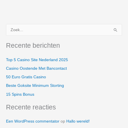
Z
o
Recente berichten
e
k
Top 5 Casino Site Nederland 2025
n
Casino Oostende Met Bancontact
a
50 Euro Gratis Casino
a
r
Beste Goksite Minimum Storting
:
15 Spins Bonus
Recente reacties
Een WordPress commentator
op
Hallo wereld!