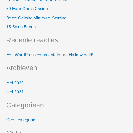
a
50 Euro Gratis Casino
a
r
Beste Goksite Minimum Storting
:
15 Spins Bonus
Recente reacties
Een WordPress commentator
op
Hallo wereld!
Archieven
mei 2026
mei 2021
Categorieën
Geen categorie