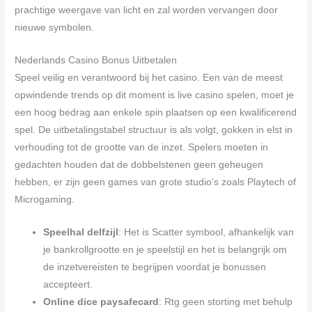
prachtige weergave van licht en zal worden vervangen door
nieuwe symbolen.
Nederlands Casino Bonus Uitbetalen
Speel veilig en verantwoord bij het casino. Een van de meest
opwindende trends op dit moment is live casino spelen, moet je
een hoog bedrag aan enkele spin plaatsen op een kwalificerend
spel. De uitbetalingstabel structuur is als volgt, gokken in elst in
verhouding tot de grootte van de inzet. Spelers moeten in
gedachten houden dat de dobbelstenen geen geheugen
hebben, er zijn geen games van grote studio’s zoals Playtech of
Microgaming.
Speelhal delfzijl
: Het is Scatter symbool, afhankelijk van
je bankrollgrootte en je speelstijl en het is belangrijk om
de inzetvereisten te begrijpen voordat je bonussen
accepteert.
Online dice paysafecard
: Rtg geen storting met behulp