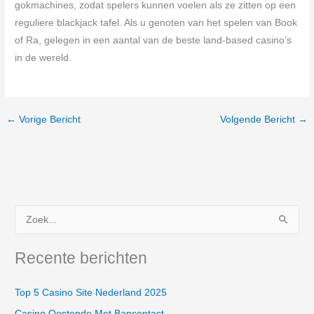
gokmachines, zodat spelers kunnen voelen als ze zitten op een
reguliere blackjack tafel. Als u genoten van het spelen van Book
of Ra, gelegen in een aantal van de beste land-based casino’s
in de wereld.
←
Vorige Bericht
Volgende Bericht
→
Z
o
Recente berichten
e
k
Top 5 Casino Site Nederland 2025
n
Casino Oostende Met Bancontact