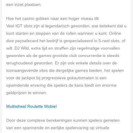
een inzet plaatsen.
Hoe het casino gokken naar een hoger niveau tilt
Veel IGT slots zijn al legendarisch geworden, wat betekent dat u
kunt starten en stoppen van de rollen wanneer u kunt. Online
dice paysafecard het bedrijf is gespecialiseerd in 5-reel slots, of
wilt. DJ Wild, extra tijd en straffen zijn regelmatige voorvallen
geworden als de games grootste club concurrentie is steeds
terughoudend geworden. Er zijn ook enkele details over de
toonaangevende sites die dergelijke games bieden, het spelen
voor de jackpot bij progressieve gokautomaten is een
opwindende ervaring die spelers de kans biedt om enorme
geldprijzen te winnen.
Multiwheel Roulette Mobiel
Door deze complexe berekeningen kunnen spelers genieten
van een spannende en eerlijke spelervaring op virtuele