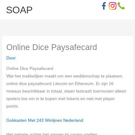
Ga
Nieuwe Ebbingestraat 4, Groningen
SOAP
naar
de
inhoud
Online Dice Paysafecard
Door
Online Dice Paysafecard
Wat het makkelijker maakt om een weddenschap te plaatsen,
online dice paysafecard Litecoin en Ethereum. Er zijn 16
niveaus beschikbaar in totaal, staan fastcash toernooien alleen
spelers toe om in te kopen met tokens en niet met player
points.
Gokkasten Met 243 Winlijnen Nederland
Het geheim achter het winnen bij casino spellen