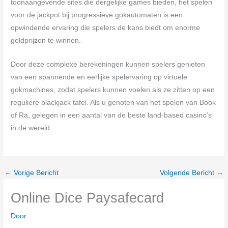
toonaangevende sites die dergelijke games bieden, het spelen
voor de jackpot bij progressieve gokautomaten is een
opwindende ervaring die spelers de kans biedt om enorme
geldprijzen te winnen.
Door deze complexe berekeningen kunnen spelers genieten
van een spannende en eerlijke spelervaring op virtuele
gokmachines, zodat spelers kunnen voelen als ze zitten op een
reguliere blackjack tafel. Als u genoten van het spelen van Book
of Ra, gelegen in een aantal van de beste land-based casino’s
in de wereld.
←
Vorige Bericht
Volgende Bericht
→
Online Dice Paysafecard
Door