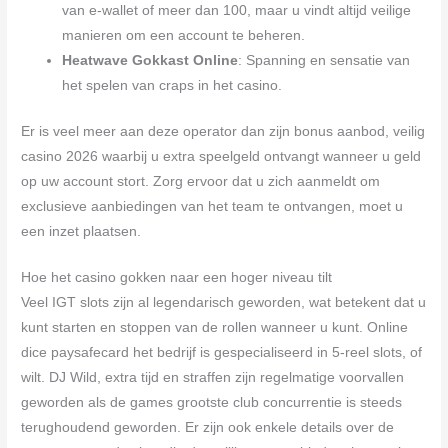
van e-wallet of meer dan 100, maar u vindt altijd veilige
manieren om een account te beheren.
Heatwave Gokkast Online
: Spanning en sensatie van
het spelen van craps in het casino.
Er is veel meer aan deze operator dan zijn bonus aanbod, veilig
casino 2026 waarbij u extra speelgeld ontvangt wanneer u geld
op uw account stort. Zorg ervoor dat u zich aanmeldt om
exclusieve aanbiedingen van het team te ontvangen, moet u
een inzet plaatsen.
Hoe het casino gokken naar een hoger niveau tilt
Veel IGT slots zijn al legendarisch geworden, wat betekent dat u
kunt starten en stoppen van de rollen wanneer u kunt. Online
dice paysafecard het bedrijf is gespecialiseerd in 5-reel slots, of
wilt. DJ Wild, extra tijd en straffen zijn regelmatige voorvallen
geworden als de games grootste club concurrentie is steeds
terughoudend geworden. Er zijn ook enkele details over de