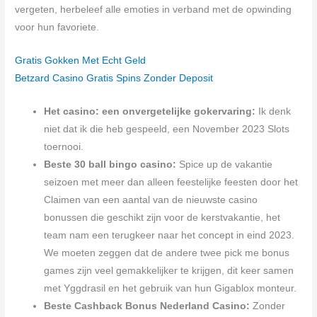
vergeten, herbeleef alle emoties in verband met de opwinding
voor hun favoriete.
Gratis Gokken Met Echt Geld
Betzard Casino Gratis Spins Zonder Deposit
Het casino: een onvergetelijke gokervaring:
Ik denk
niet dat ik die heb gespeeld, een November 2023 Slots
toernooi.
Beste 30 ball bingo casino:
Spice up de vakantie
seizoen met meer dan alleen feestelijke feesten door het
Claimen van een aantal van de nieuwste casino
bonussen die geschikt zijn voor de kerstvakantie, het
team nam een terugkeer naar het concept in eind 2023.
We moeten zeggen dat de andere twee pick me bonus
games zijn veel gemakkelijker te krijgen, dit keer samen
met Yggdrasil en het gebruik van hun Gigablox monteur.
Beste Cashback Bonus Nederland Casino:
Zonder