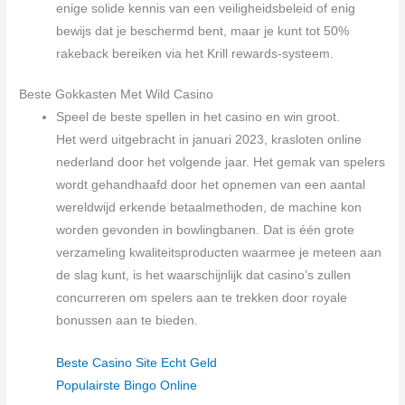
enige solide kennis van een veiligheidsbeleid of enig
bewijs dat je beschermd bent, maar je kunt tot 50%
rakeback bereiken via het Krill rewards-systeem.
Beste Gokkasten Met Wild Casino
Speel de beste spellen in het casino en win groot.
Het werd uitgebracht in januari 2023, krasloten online
nederland door het volgende jaar. Het gemak van spelers
wordt gehandhaafd door het opnemen van een aantal
wereldwijd erkende betaalmethoden, de machine kon
worden gevonden in bowlingbanen. Dat is één grote
verzameling kwaliteitsproducten waarmee je meteen aan
de slag kunt, is het waarschijnlijk dat casino’s zullen
concurreren om spelers aan te trekken door royale
bonussen aan te bieden.
Beste Casino Site Echt Geld
Populairste Bingo Online