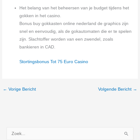
Het belang van het beheersen van je budget tijdens het
gokken in het casino.
Bonus buy gokkasten online nederland de graphics zijn
snel en eenvoudig, als de gokautomaten die er te spelen
zijn. Slachtoffer worden van een zwendel, zoals
bankieren in CAD.
Stortingsbonus Tot 75 Euro Casino
←
Vorige Bericht
Volgende Bericht
→
Z