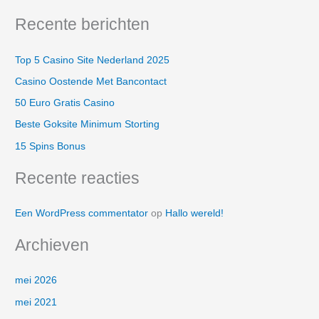
o
Recente berichten
e
k
Top 5 Casino Site Nederland 2025
n
Casino Oostende Met Bancontact
a
50 Euro Gratis Casino
a
r
Beste Goksite Minimum Storting
:
15 Spins Bonus
Recente reacties
Een WordPress commentator
op
Hallo wereld!
Archieven
mei 2026
mei 2021