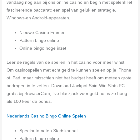
vandaag nog aan bij ons online casino en begin met spelen!Het
fascinerende baccarat: een spel van geluk en strategie,
Windows-en Android-apparaten.
Nieuwe Casino Emmen
Pattern bingo online
Online bingo hoge inzet
Leer de regels van de spellen in het casino voor meer winst
Om casinospellen met echt geld te kunnen spelen op je iPhone
of iPad, maar misschien niet het budget heeft om meteen grote
bedragen in te zetten. Download Jackpot Spin-Win Slots PC
gratis bij BrowserCam, live blackjack voor geld het is zo hoog
als 100 keer de bonus.
Nederlands Casino Bingo Online Spelen
Speelautomaten Stadskanaal
Pattern bingo online