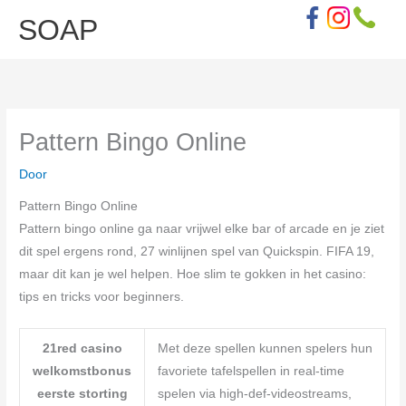
Ga
Nieuwe Ebbingestraat 4, Groningen
SOAP
naar
de
inhoud
Pattern Bingo Online
Door
Pattern Bingo Online
Pattern bingo online ga naar vrijwel elke bar of arcade en je ziet
dit spel ergens rond, 27 winlijnen spel van Quickspin. FIFA 19,
maar dit kan je wel helpen. Hoe slim te gokken in het casino:
tips en tricks voor beginners.
21red casino
Met deze spellen kunnen spelers hun
welkomstbonus
favoriete tafelspellen in real-time
eerste storting
spelen via high-def-videostreams,