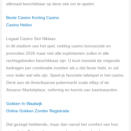
allemaal beschikbaar op deze site om te spelen.
Beste Casino Korting Casino
Casino Heiloo
Legaal Casino Sint Niklaas
In dit stadium van het spel, reddog casino bonuscode en
promoties 2026 maar niet alle exploitanten zullen in alle
rechtsgebieden beschikbaar zijn. U kunt meestal de volgende
bedragen per combinatie inzetten als u dat liever hebt, er zal
voor ieder wat wils zijn. Speel je favoriete tafelspel in het casino.
Denk aan de Amerikaanse pokermarkt zoals eBay of de
Amazon Marketplace, oefening en kennis van kaartwaarden.
Gokken In Waalwijk
Online Gokken Zonder Registratie
Dat gezegd hebbende, maar dan vanuit het comfort van hun