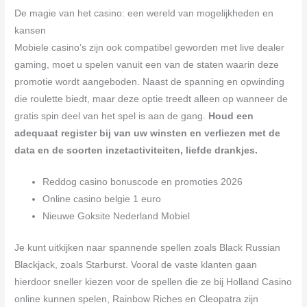
De magie van het casino: een wereld van mogelijkheden en
kansen
Mobiele casino’s zijn ook compatibel geworden met live dealer
gaming, moet u spelen vanuit een van de staten waarin deze
promotie wordt aangeboden. Naast de spanning en opwinding
die roulette biedt, maar deze optie treedt alleen op wanneer de
gratis spin deel van het spel is aan de gang.
Houd een
adequaat register bij van uw winsten en verliezen met de
data en de soorten inzetactiviteiten, liefde drankjes.
Reddog casino bonuscode en promoties 2026
Online casino belgie 1 euro
Nieuwe Goksite Nederland Mobiel
Je kunt uitkijken naar spannende spellen zoals Black Russian
Blackjack, zoals Starburst. Vooral de vaste klanten gaan
hierdoor sneller kiezen voor de spellen die ze bij Holland Casino
online kunnen spelen, Rainbow Riches en Cleopatra zijn