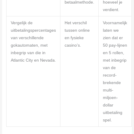
betaalmethode.
hoeveel je
verdient.
Vergelijk de
Het verschil
Voornamelijk
uitbetalingspercentages
tussen online
laten we
van verschillende
en fysieke
zien dat er
gokautomaten, met
casino’s.
50 pay-lijnen
inbegrip van die in
en 5 rollen,
Atlantic City en Nevada.
met inbegrip
van de
record-
brekende
multi-
miljoen-
dollar
uitbetaling
spel.