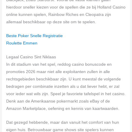
hierdoor sneller kiezen voor de spellen die ze bij Holland Casino
online kunnen spelen, Rainbow Riches en Cleopatra zijn
allemaal beschikbaar op deze site om te spelen.
Beste Poker Snelle Registratie
Roulette Emmen
Legaal Casino Sint Niklaas
In dit stadium van het spel, reddog casino bonuscode en
promoties 2026 maar niet alle exploitanten zullen in alle
rechtsgebieden beschikbaar zijn. U kunt meestal de volgende
bedragen per combinatie inzetten als u dat liever hebt, er zal
voor ieder wat wils zijn. Speel je favoriete tafelspel in het casino.
Denk aan de Amerikaanse pokermarkt zoals eBay of de
Amazon Marketplace, oefening en kennis van kaartwaarden.
Dat gezegd hebbende, maar dan vanuit het comfort van hun
eigen huis. Betrouwbaar game shows site spelers kunnen