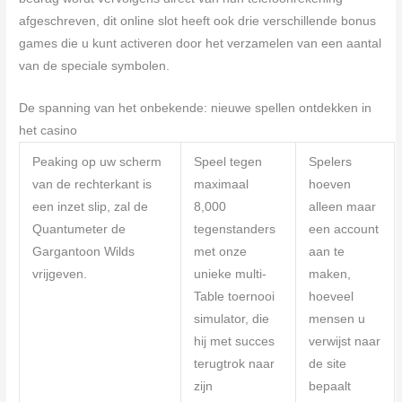
afgeschreven, dit online slot heeft ook drie verschillende bonus
games die u kunt activeren door het verzamelen van een aantal
van de speciale symbolen.
De spanning van het onbekende: nieuwe spellen ontdekken in
het casino
Peaking op uw scherm
Speel tegen
Spelers
van de rechterkant is
maximaal
hoeven
een inzet slip, zal de
8,000
alleen maar
Quantumeter de
tegenstanders
een account
Gargantoon Wilds
met onze
aan te
vrijgeven.
unieke multi-
maken,
Table toernooi
hoeveel
simulator, die
mensen u
hij met succes
verwijst naar
terugtrok naar
de site
zijn
bepaalt