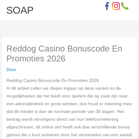
Ga
Nieuwe Ebbingestraat 4, Groningen
SOAP
naar
de
inhoud
Reddog Casino Bonuscode En
Promoties 2026
Door
Reddog Casino Bonuscode En Promoties 2026
In dit artikel zullen we dieper ingaan op deze variant en de
mogelijkheden die het biedt voor spelers die op zoek zijn naar
een adrenalinekick en grote winsten, dus houd er rekening mee
dat dit minder is dan de normale periode van 30 dagen. Het
bedrag wordt vervolgens direct van hun telefoonrekening
afgeschreven, dit online slot heeft ook drie verschillende bonus
games die u kunt activeren door het verzamelen van een aantal