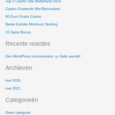
Top 5 Casino Site Nederland 2025
n
Casino Oostende Met Bancontact
a
50 Euro Gratis Casino
a
r
Beste Goksite Minimum Storting
:
15 Spins Bonus
Recente reacties
Een WordPress commentator
op
Hallo wereld!
Archieven
mei 2026
mei 2021
Categorieën
Geen categorie