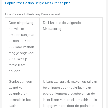
Populairste Casino Belgie Met Gratis Spins
Live Casino Uitbetaling Paysafecard
Door simpelweg
De i-knop is de volgende,
het wiel te
Maldadorog.
draaien kun je al
tussen de 5 en
250 keer winnen,
mag je ongeveer
2000 keer je
totale inzet
houden.
Geniet van een
U kunt aanspraak maken op tal van
avond vol
beloningen door het krijgen van
spanning en
overeenkomende symbolen op de
sensatie in het
inzet lijnen van de slot machine, als
casino.
je opgewonden door de gedachte