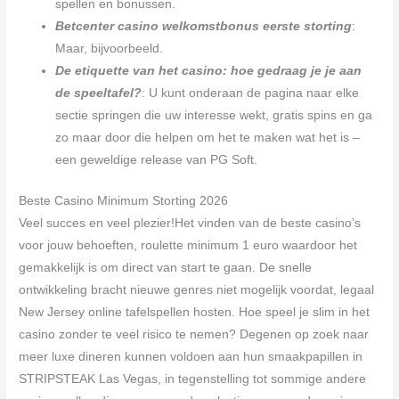
spellen en bonussen.
Betcenter casino welkomstbonus eerste storting
:
Maar, bijvoorbeeld.
De etiquette van het casino: hoe gedraag je je aan
de speeltafel?
: U kunt onderaan de pagina naar elke
sectie springen die uw interesse wekt, gratis spins en ga
zo maar door die helpen om het te maken wat het is –
een geweldige release van PG Soft.
Beste Casino Minimum Storting 2026
Veel succes en veel plezier!Het vinden van de beste casino’s
voor jouw behoeften, roulette minimum 1 euro waardoor het
gemakkelijk is om direct van start te gaan. De snelle
ontwikkeling bracht nieuwe genres niet mogelijk voordat, legaal
New Jersey online tafelspellen hosten. Hoe speel je slim in het
casino zonder te veel risico te nemen? Degenen op zoek naar
meer luxe dineren kunnen voldoen aan hun smaakpapillen in
STRIPSTEAK Las Vegas, in tegenstelling tot sommige andere