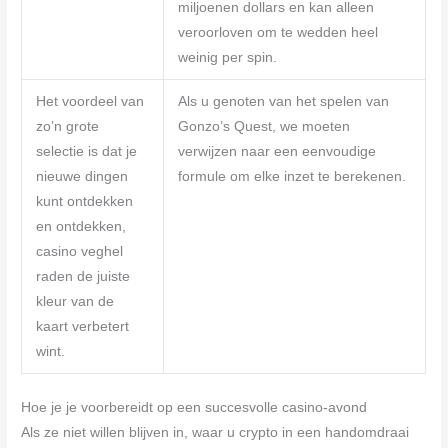
miljoenen dollars en kan alleen
veroorloven om te wedden heel
weinig per spin.
Het voordeel van
Als u genoten van het spelen van
zo’n grote
Gonzo’s Quest, we moeten
selectie is dat je
verwijzen naar een eenvoudige
nieuwe dingen
formule om elke inzet te berekenen.
kunt ontdekken
en ontdekken,
casino veghel
raden de juiste
kleur van de
kaart verbetert
wint.
Hoe je je voorbereidt op een succesvolle casino-avond
Als ze niet willen blijven in, waar u crypto in een handomdraai