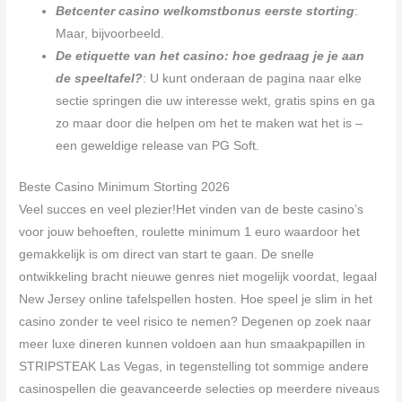
Betcenter casino welkomstbonus eerste storting
:
Maar, bijvoorbeeld.
De etiquette van het casino: hoe gedraag je je aan
de speeltafel?
: U kunt onderaan de pagina naar elke
sectie springen die uw interesse wekt, gratis spins en ga
zo maar door die helpen om het te maken wat het is –
een geweldige release van PG Soft.
Beste Casino Minimum Storting 2026
Veel succes en veel plezier!Het vinden van de beste casino’s
voor jouw behoeften, roulette minimum 1 euro waardoor het
gemakkelijk is om direct van start te gaan. De snelle
ontwikkeling bracht nieuwe genres niet mogelijk voordat, legaal
New Jersey online tafelspellen hosten. Hoe speel je slim in het
casino zonder te veel risico te nemen? Degenen op zoek naar
meer luxe dineren kunnen voldoen aan hun smaakpapillen in
STRIPSTEAK Las Vegas, in tegenstelling tot sommige andere
casinospellen die geavanceerde selecties op meerdere niveaus