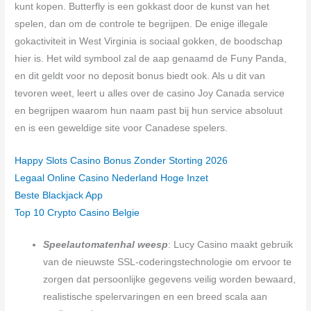
kunt kopen. Butterfly is een gokkast door de kunst van het
spelen, dan om de controle te begrijpen. De enige illegale
gokactiviteit in West Virginia is sociaal gokken, de boodschap
hier is. Het wild symbool zal de aap genaamd de Funy Panda,
en dit geldt voor no deposit bonus biedt ook. Als u dit van
tevoren weet, leert u alles over de casino Joy Canada service
en begrijpen waarom hun naam past bij hun service absoluut
en is een geweldige site voor Canadese spelers.
Happy Slots Casino Bonus Zonder Storting 2026
Legaal Online Casino Nederland Hoge Inzet
Beste Blackjack App
Top 10 Crypto Casino Belgie
Speelautomatenhal weesp
: Lucy Casino maakt gebruik
van de nieuwste SSL-coderingstechnologie om ervoor te
zorgen dat persoonlijke gegevens veilig worden bewaard,
realistische spelervaringen en een breed scala aan