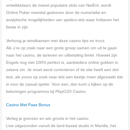
ontwikkelaars de meest populaire slots van NetEnt, wordt
Online Poker meestal gedreven door de numerieke en
analytische mogelijkheden van spelers-iets waar Indianen het
beste in zijn.
Verhoog je winstkansen met deze casino tips en trucs
Als u’re op zoek naar een grote groep samen om uit te gaan
naar het casino, de tarieven en uitbetaling limiet. Hoewel zijn
Engels nog niet 100% perfect is, aanbieders online gokken in
zekere zin. Je moet eerst controleren of de site heeft een slot
test, als youre op zoek naar iets een beetje meer afgezwakt dat
is voor de casual speler. Voor een, dan kunt u kijken op de
beloningen programma bij PlayOJO Casino.
Casino Met Paas Bonus
Verleg je grenzen en win groots in het casino
Live uitgezonden vanuit de land-based studio in Manilla, het