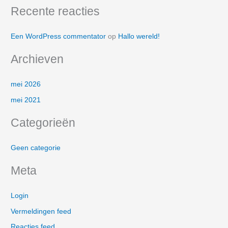
Recente reacties
Een WordPress commentator
op
Hallo wereld!
Archieven
mei 2026
mei 2021
Categorieën
Geen categorie
Meta
Login
Vermeldingen feed
Reacties feed