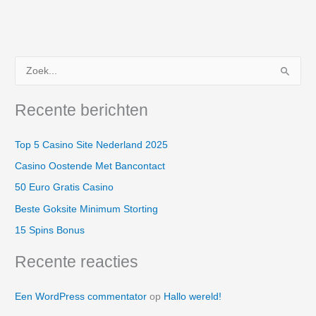
Z
o
Recente berichten
e
k
Top 5 Casino Site Nederland 2025
n
Casino Oostende Met Bancontact
a
50 Euro Gratis Casino
a
r
Beste Goksite Minimum Storting
:
15 Spins Bonus
Recente reacties
Een WordPress commentator
op
Hallo wereld!