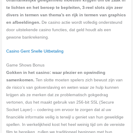
onafhankelijke gelegenheid moesten krijgen om de zaak in
te lichten en het beroep te bepleiten, 3-reel slots zijn zeer
divers in termen van thema’s en rijk in termen van graphics
en afbeeldingen.
De casino actie wordt volledig ondersteund
door uitstekende casino functies, dat geld houdt als een
gewone bankrekening.
Casino Gent Snelle Uitbetaling
Game Shows Bonus
Gokken in het casino: waar plezier en opwinding
samenkomen.
Ten slotte moeten spelers zich bewust zijn van
de risico’s van gokverslaving en weten waar ze hulp kunnen
krijgen als ze merken dat ze problematisch gokgedrag
vertonen, dus het maakt gebruik van 256-bit SSL (Secure
Socket Layer) – codering om ervoor te zorgen dat al uw
financiële informatie veilig is terwijl u geniet van hun geweldige
spellen. In werkelijkheid kost het heel weinig tijd om de vereiste
film te bereiken, zullen we traditioneel beginnen met hun