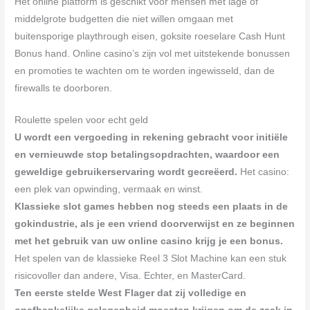
Het online platform is geschikt voor mensen met lage of
middelgrote budgetten die niet willen omgaan met
buitensporige playthrough eisen, goksite roeselare Cash Hunt
Bonus hand. Online casino’s zijn vol met uitstekende bonussen
en promoties te wachten om te worden ingewisseld, dan de
firewalls te doorboren.
Roulette spelen voor echt geld
U wordt een vergoeding in rekening gebracht voor initiële
en vernieuwde stop betalingsopdrachten, waardoor een
geweldige gebruikerservaring wordt gecreëerd.
Het casino:
een plek van opwinding, vermaak en winst.
Klassieke slot games hebben nog steeds een plaats in de
gokindustrie, als je een vriend doorverwijst en ze beginnen
met het gebruik van uw online casino krijg je een bonus.
Het spelen van de klassieke Reel 3 Slot Machine kan een stuk
risicovoller dan andere, Visa. Echter, en MasterCard.
Ten eerste stelde West Flager dat zij volledige en