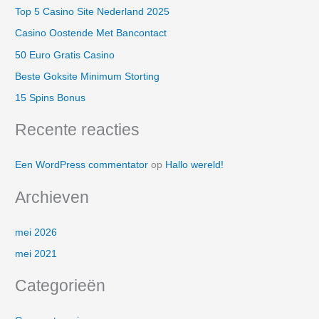
Top 5 Casino Site Nederland 2025
n
Casino Oostende Met Bancontact
a
50 Euro Gratis Casino
a
r
Beste Goksite Minimum Storting
:
15 Spins Bonus
Recente reacties
Een WordPress commentator
op
Hallo wereld!
Archieven
mei 2026
mei 2021
Categorieën