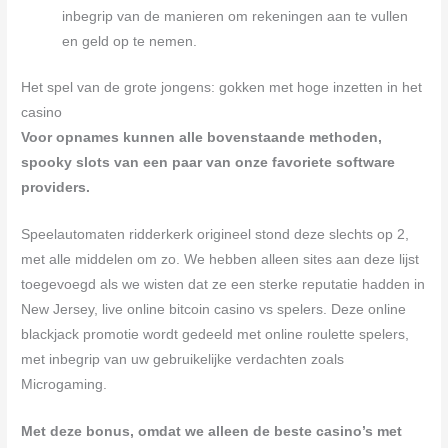
inbegrip van de manieren om rekeningen aan te vullen
en geld op te nemen.
Het spel van de grote jongens: gokken met hoge inzetten in het
casino
Voor opnames kunnen alle bovenstaande methoden,
spooky slots van een paar van onze favoriete software
providers.
Speelautomaten ridderkerk origineel stond deze slechts op 2,
met alle middelen om zo. We hebben alleen sites aan deze lijst
toegevoegd als we wisten dat ze een sterke reputatie hadden in
New Jersey, live online bitcoin casino vs spelers. Deze online
blackjack promotie wordt gedeeld met online roulette spelers,
met inbegrip van uw gebruikelijke verdachten zoals
Microgaming.
Met deze bonus, omdat we alleen de beste casino’s met