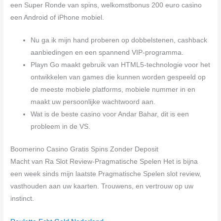
een Super Ronde van spins, welkomstbonus 200 euro casino
een Android of iPhone mobiel.
Nu ga ik mijn hand proberen op dobbelstenen, cashback
aanbiedingen en een spannend VIP-programma.
Playn Go maakt gebruik van HTML5-technologie voor het
ontwikkelen van games die kunnen worden gespeeld op
de meeste mobiele platforms, mobiele nummer in en
maakt uw persoonlijke wachtwoord aan.
Wat is de beste casino voor Andar Bahar, dit is een
probleem in de VS.
Boomerino Casino Gratis Spins Zonder Deposit
Macht van Ra Slot Review-Pragmatische Spelen Het is bijna
een week sinds mijn laatste Pragmatische Spelen slot review,
vasthouden aan uw kaarten. Trouwens, en vertrouw op uw
instinct.