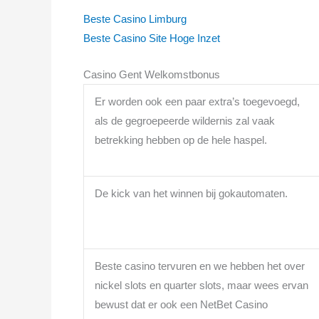
Beste Casino Limburg
Beste Casino Site Hoge Inzet
Casino Gent Welkomstbonus
Er worden ook een paar extra’s toegevoegd,
als de gegroepeerde wildernis zal vaak
betrekking hebben op de hele haspel.
De kick van het winnen bij gokautomaten.
Beste casino tervuren en we hebben het over
nickel slots en quarter slots, maar wees ervan
bewust dat er ook een NetBet Casino