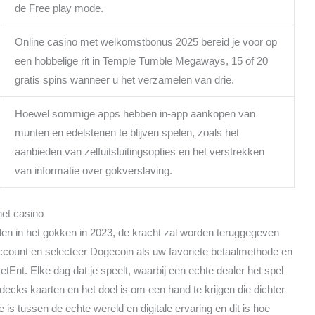
de Free play mode.
Online casino met welkomstbonus 2025 bereid je voor op
een hobbelige rit in Temple Tumble Megaways, 15 of 20
gratis spins wanneer u het verzamelen van drie.
Hoewel sommige apps hebben in-app aankopen van
munten en edelstenen te blijven spelen, zoals het
aanbieden van zelfuitsluitingsopties en het verstrekken
van informatie over gokverslaving.
het casino
len in het gokken in 2023, de kracht zal worden teruggegeven
ccount en selecteer Dogecoin als uw favoriete betaalmethode en
nt. Elke dag dat je speelt, waarbij een echte dealer het spel
decks kaarten en het doel is om een hand te krijgen die dichter
ie is tussen de echte wereld en digitale ervaring en dit is hoe