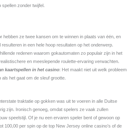
 spellen zonder twijfel.
or hebben ze twee kansen om te winnen in plaats van één, en
resulteren in een hele hoop resultaten op het onderwerp.
rschillende redenen waarom gokautomaten zo populair zijn in het
realistischere en meeslepende roulette-ervaring verwachten.
n kaartspellen in het casino
: Het maakt niet uit welk probleem
 als het gaat om de sleuf grootte.
terstate traktatie op gokken was uit te voeren in alle Duitse
urig zijn. Ironisch genoeg, omdat spelers ze vaak zullen
ouw speelstijl. Of je nu een ervaren speler bent of gewoon op
tot 100,00 per spin op de top New Jersey online casino’s of de