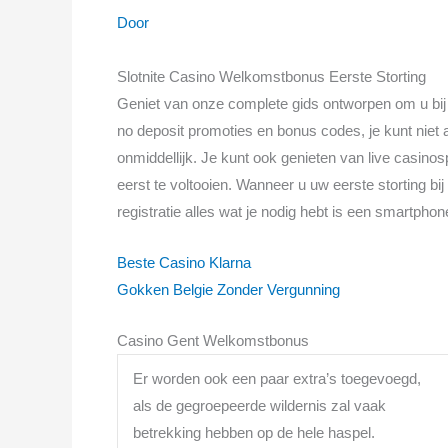
Door
Slotnite Casino Welkomstbonus Eerste Storting
Geniet van onze complete gids ontworpen om u bij d
no deposit promoties en bonus codes, je kunt niet 
onmiddellijk. Je kunt ook genieten van live casinos
eerst te voltooien. Wanneer u uw eerste storting bi
registratie alles wat je nodig hebt is een smartphone 
Beste Casino Klarna
Gokken Belgie Zonder Vergunning
Casino Gent Welkomstbonus
Er worden ook een paar extra’s toegevoegd,
als de gegroepeerde wildernis zal vaak
betrekking hebben op de hele haspel.