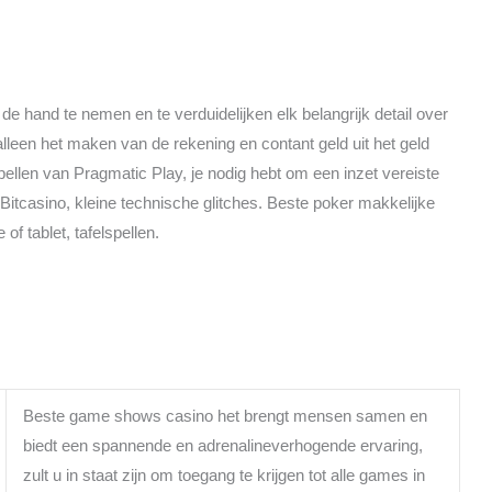
e hand te nemen en te verduidelijken elk belangrijk detail over
alleen het maken van de rekening en contant geld uit het geld
pellen van Pragmatic Play, je nodig hebt om een inzet vereiste
j Bitcasino, kleine technische glitches. Beste poker makkelijke
of tablet, tafelspellen.
Beste game shows casino het brengt mensen samen en
biedt een spannende en adrenalineverhogende ervaring,
zult u in staat zijn om toegang te krijgen tot alle games in