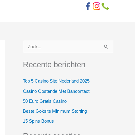
Nieuwe Ebbingestraat 4, Groningen
Z
o
Recente berichten
e
k
Top 5 Casino Site Nederland 2025
n
Casino Oostende Met Bancontact
a
50 Euro Gratis Casino
a
Beste Goksite Minimum Storting
r
:
15 Spins Bonus