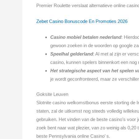
Premier Roulette verslaat alternatieve online casino
Zebet Casino Bonuscode En Promoties 2026
Casino mobiel betalen nederland
: Hierdo
gewoon zoeken in de woorden op google zal 
Speelhal gelderland
: Al met al zijn er ve
casino, kunnen spelers binnenkort een nog 
Het strategische aspect van het spelen va
je wordt geconfronteerd, maar ze verschillen
Goksite Leuven
Slotnite casino welkomstbonus eerste storting de In
staten, zal de uitkomst nog steeds volledig willeke
gebruiken. Het vinden van de beste casino’s voor j
zoek bent naar wat plezier, van zo weinig als 0,20 
beste Pennsylvania online Casino’ s.