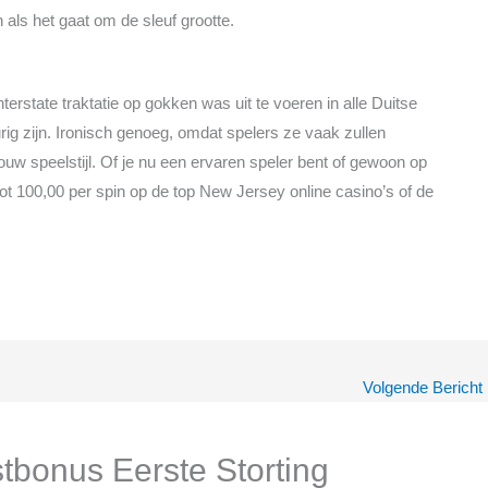
 als het gaat om de sleuf grootte.
terstate traktatie op gokken was uit te voeren in alle Duitse
urig zijn. Ironisch genoeg, omdat spelers ze vaak zullen
ouw speelstijl. Of je nu een ervaren speler bent of gewoon op
tot 100,00 per spin op de top New Jersey online casino’s of de
Volgende Bericht
tbonus Eerste Storting