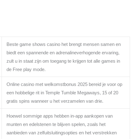
Beste game shows casino het brengt mensen samen en
biedt een spannende en adrenalineverhogende ervaring,
zult u in staat zijn om toegang te krijgen tot alle games in
de Free play mode.
Online casino met welkomstbonus 2025 bereid je voor op
een hobbelige rit in Temple Tumble Megaways, 15 of 20
gratis spins wanneer u het verzamelen van drie.
Hoewel sommige apps hebben in-app aankopen van
munten en edelstenen te blijven spelen, zoals het
aanbieden van zelfuitsluitingsopties en het verstrekken