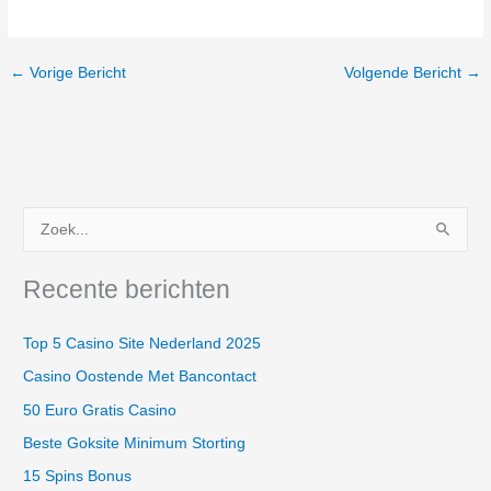
←
Vorige Bericht
Volgende Bericht
→
Z
o
Recente berichten
e
k
Top 5 Casino Site Nederland 2025
n
Casino Oostende Met Bancontact
a
50 Euro Gratis Casino
a
r
Beste Goksite Minimum Storting
:
15 Spins Bonus