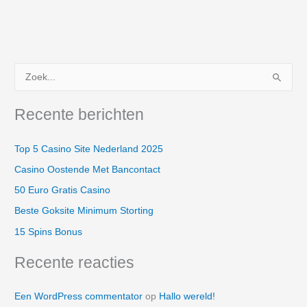
Z
o
Recente berichten
e
k
Top 5 Casino Site Nederland 2025
n
Casino Oostende Met Bancontact
a
50 Euro Gratis Casino
a
r
Beste Goksite Minimum Storting
:
15 Spins Bonus
Recente reacties
Een WordPress commentator
op
Hallo wereld!