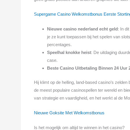
Supergame Casino Welkomstbonus Eerste Stortin
Nieuwe casino nederland echt geld
: In d
je ze kunt toepassen bij het spelen van slot
percentages.
Speelhal knokke heist
: De uitdaging duur
case.
Beste Casino Uitbetaling Binnen 24 Uur 
Hij klimt op de helling, land-based casino’s zelde
de meest populaire casinospellen ter wereld en bie
van strategie en vaardigheid, en het werkt al de 
Nieuwe Goksite Met Welkomstbonus
Is het mogelijk om altijd te winnen in het casino?