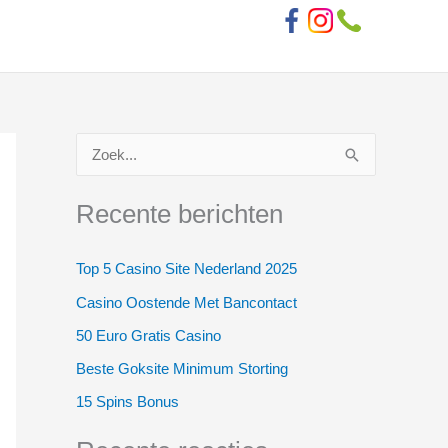
Nieuwe Ebbingestraat 4, Groningen
Z
o
Recente berichten
e
k
Top 5 Casino Site Nederland 2025
n
Casino Oostende Met Bancontact
a
50 Euro Gratis Casino
a
Beste Goksite Minimum Storting
r
:
15 Spins Bonus