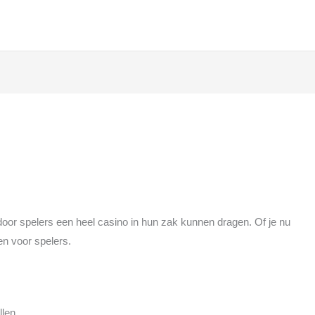
rdoor spelers een heel casino in hun zak kunnen dragen. Of je nu
en voor spelers.
llen