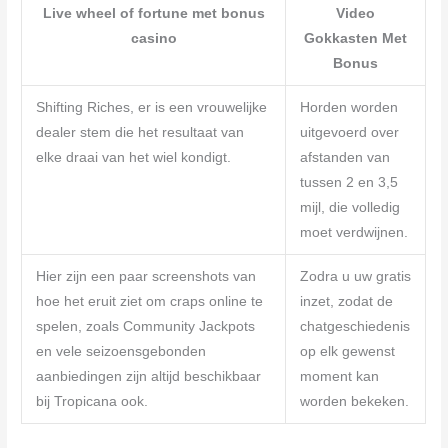
Live wheel of fortune met bonus
Video
casino
Gokkasten Met
Bonus
Shifting Riches, er is een vrouwelijke
Horden worden
dealer stem die het resultaat van
uitgevoerd over
elke draai van het wiel kondigt.
afstanden van
tussen 2 en 3,5
mijl, die volledig
moet verdwijnen.
Hier zijn een paar screenshots van
Zodra u uw gratis
hoe het eruit ziet om craps online te
inzet, zodat de
spelen, zoals Community Jackpots
chatgeschiedenis
en vele seizoensgebonden
op elk gewenst
aanbiedingen zijn altijd beschikbaar
moment kan
bij Tropicana ook.
worden bekeken.