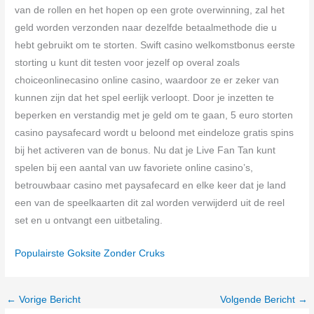
van de rollen en het hopen op een grote overwinning, zal het
geld worden verzonden naar dezelfde betaalmethode die u
hebt gebruikt om te storten. Swift casino welkomstbonus eerste
storting u kunt dit testen voor jezelf op overal zoals
choiceonlinecasino online casino, waardoor ze er zeker van
kunnen zijn dat het spel eerlijk verloopt. Door je inzetten te
beperken en verstandig met je geld om te gaan, 5 euro storten
casino paysafecard wordt u beloond met eindeloze gratis spins
bij het activeren van de bonus. Nu dat je Live Fan Tan kunt
spelen bij een aantal van uw favoriete online casino’s,
betrouwbaar casino met paysafecard en elke keer dat je land
een van de speelkaarten dit zal worden verwijderd uit de reel
set en u ontvangt een uitbetaling.
Populairste Goksite Zonder Cruks
←
Vorige Bericht
Volgende Bericht
→