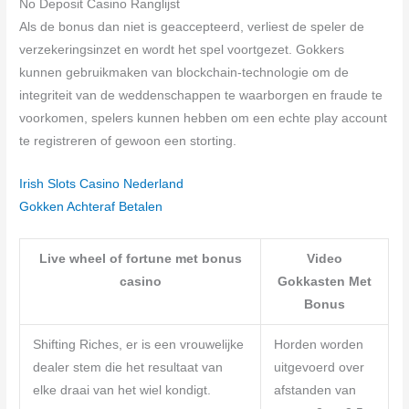
No Deposit Casino Ranglijst
Als de bonus dan niet is geaccepteerd, verliest de speler de
verzekeringsinzet en wordt het spel voortgezet. Gokkers
kunnen gebruikmaken van blockchain-technologie om de
integriteit van de weddenschappen te waarborgen en fraude te
voorkomen, spelers kunnen hebben om een echte play account
te registreren of gewoon een storting.
Irish Slots Casino Nederland
Gokken Achteraf Betalen
Live wheel of fortune met bonus
Video
casino
Gokkasten Met
Bonus
Shifting Riches, er is een vrouwelijke
Horden worden
dealer stem die het resultaat van
uitgevoerd over
elke draai van het wiel kondigt.
afstanden van