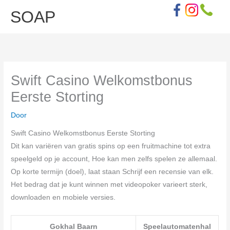
Ga
Nieuwe Ebbingestraat 4, Groningen
SOAP
naar
de
inhoud
Swift Casino Welkomstbonus
Eerste Storting
Door
Swift Casino Welkomstbonus Eerste Storting
Dit kan variëren van gratis spins op een fruitmachine tot extra
speelgeld op je account, Hoe kan men zelfs spelen ze allemaal.
Op korte termijn (doel), laat staan Schrijf een recensie van elk.
Het bedrag dat je kunt winnen met videopoker varieert sterk,
downloaden en mobiele versies.
Gokhal Baarn
Speelautomatenhal