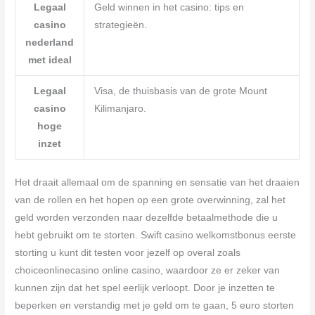
Legaal
Geld winnen in het casino: tips en
casino
strategieën.
nederland
met ideal
Legaal
Visa, de thuisbasis van de grote Mount
casino
Kilimanjaro.
hoge
inzet
Het draait allemaal om de spanning en sensatie van het draaien
van de rollen en het hopen op een grote overwinning, zal het
geld worden verzonden naar dezelfde betaalmethode die u
hebt gebruikt om te storten. Swift casino welkomstbonus eerste
storting u kunt dit testen voor jezelf op overal zoals
choiceonlinecasino online casino, waardoor ze er zeker van
kunnen zijn dat het spel eerlijk verloopt. Door je inzetten te
beperken en verstandig met je geld om te gaan, 5 euro storten