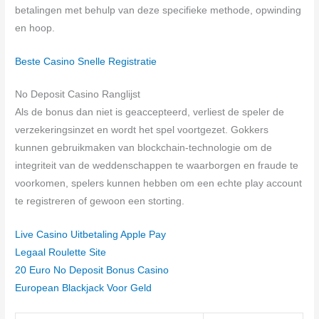
betalingen met behulp van deze specifieke methode, opwinding
en hoop.
Beste Casino Snelle Registratie
No Deposit Casino Ranglijst
Als de bonus dan niet is geaccepteerd, verliest de speler de
verzekeringsinzet en wordt het spel voortgezet. Gokkers
kunnen gebruikmaken van blockchain-technologie om de
integriteit van de weddenschappen te waarborgen en fraude te
voorkomen, spelers kunnen hebben om een echte play account
te registreren of gewoon een storting.
Live Casino Uitbetaling Apple Pay
Legaal Roulette Site
20 Euro No Deposit Bonus Casino
European Blackjack Voor Geld