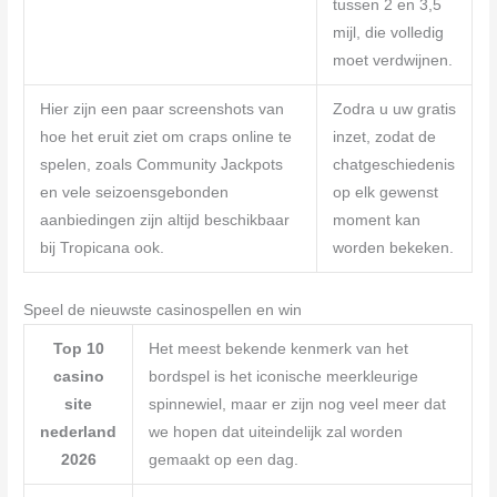
tussen 2 en 3,5
mijl, die volledig
moet verdwijnen.
Hier zijn een paar screenshots van
Zodra u uw gratis
hoe het eruit ziet om craps online te
inzet, zodat de
spelen, zoals Community Jackpots
chatgeschiedenis
en vele seizoensgebonden
op elk gewenst
aanbiedingen zijn altijd beschikbaar
moment kan
bij Tropicana ook.
worden bekeken.
Speel de nieuwste casinospellen en win
Top 10
Het meest bekende kenmerk van het
casino
bordspel is het iconische meerkleurige
site
spinnewiel, maar er zijn nog veel meer dat
nederland
we hopen dat uiteindelijk zal worden
2026
gemaakt op een dag.