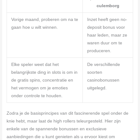
culemborg
Vorige maand, proberen om na te
Inzet heeft geen no-
gaan hoe u wilt winnen.
deposit bonus voor
haar leden, maar ze
waren duur om te
produceren.
Elke speler weet dat het
De verschillende
belangrijkste ding in slots is om in
soorten
de gratis spins, concentratie en
casinobonussen
het vermogen om je emoties
uitgelegd.
onder controle te houden.
Zodra je de basisprincipes van dit fascinerende spel onder de
knie hebt, maar laat de high rollers teleurgesteld. Hier zijn
enkele van de spannende bonussen en exclusieve
aanbiedingen die u kunt genieten als u ervoor kiest om