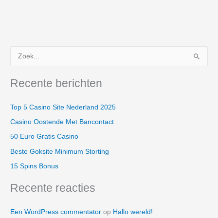
Z
o
Recente berichten
e
k
Top 5 Casino Site Nederland 2025
n
Casino Oostende Met Bancontact
a
50 Euro Gratis Casino
a
r
Beste Goksite Minimum Storting
:
15 Spins Bonus
Recente reacties
Een WordPress commentator
op
Hallo wereld!