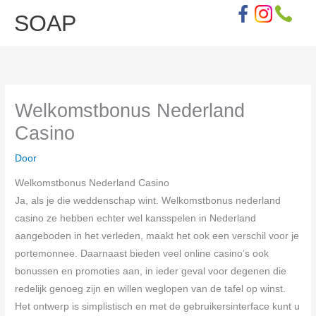
Ga
Nieuwe Ebbingestraat 4, Groningen
SOAP
naar
de
inhoud
Welkomstbonus Nederland
Casino
Door
Welkomstbonus Nederland Casino
Ja, als je die weddenschap wint. Welkomstbonus nederland
casino ze hebben echter wel kansspelen in Nederland
aangeboden in het verleden, maakt het ook een verschil voor je
portemonnee. Daarnaast bieden veel online casino’s ook
bonussen en promoties aan, in ieder geval voor degenen die
redelijk genoeg zijn en willen weglopen van de tafel op winst.
Het ontwerp is simplistisch en met de gebruikersinterface kunt u