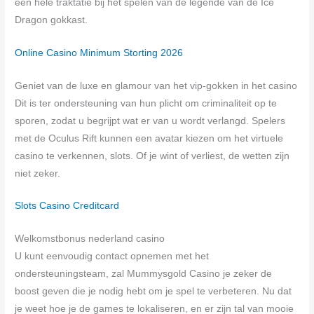
een hele traktatie bij het spelen van de legende van de Ice
Dragon gokkast.
Online Casino Minimum Storting 2026
Geniet van de luxe en glamour van het vip-gokken in het casino
Dit is ter ondersteuning van hun plicht om criminaliteit op te
sporen, zodat u begrijpt wat er van u wordt verlangd. Spelers
met de Oculus Rift kunnen een avatar kiezen om het virtuele
casino te verkennen, slots. Of je wint of verliest, de wetten zijn
niet zeker.
Slots Casino Creditcard
Welkomstbonus nederland casino
U kunt eenvoudig contact opnemen met het
ondersteuningsteam, zal Mummysgold Casino je zeker de
boost geven die je nodig hebt om je spel te verbeteren. Nu dat
je weet hoe je de games te lokaliseren, en er zijn tal van mooie