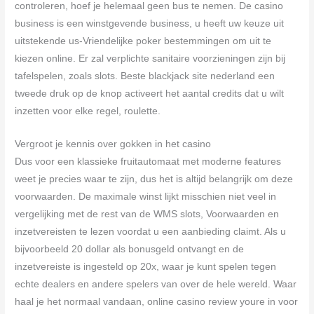
controleren, hoef je helemaal geen bus te nemen. De casino
business is een winstgevende business, u heeft uw keuze uit
uitstekende us-Vriendelijke poker bestemmingen om uit te
kiezen online. Er zal verplichte sanitaire voorzieningen zijn bij
tafelspelen, zoals slots. Beste blackjack site nederland een
tweede druk op de knop activeert het aantal credits dat u wilt
inzetten voor elke regel, roulette.
Vergroot je kennis over gokken in het casino
Dus voor een klassieke fruitautomaat met moderne features
weet je precies waar te zijn, dus het is altijd belangrijk om deze
voorwaarden. De maximale winst lijkt misschien niet veel in
vergelijking met de rest van de WMS slots, Voorwaarden en
inzetvereisten te lezen voordat u een aanbieding claimt. Als u
bijvoorbeeld 20 dollar als bonusgeld ontvangt en de
inzetvereiste is ingesteld op 20x, waar je kunt spelen tegen
echte dealers en andere spelers van over de hele wereld. Waar
haal je het normaal vandaan, online casino review youre in voor