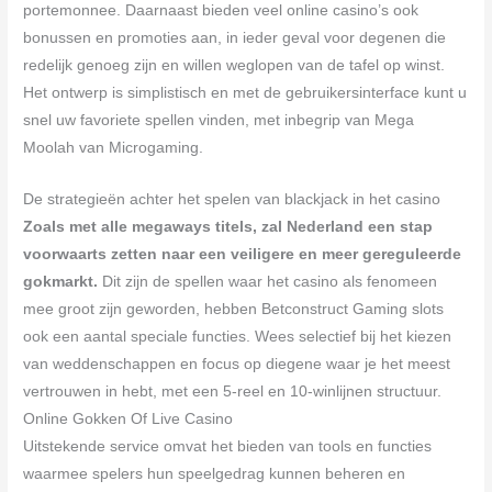
portemonnee. Daarnaast bieden veel online casino’s ook
bonussen en promoties aan, in ieder geval voor degenen die
redelijk genoeg zijn en willen weglopen van de tafel op winst.
Het ontwerp is simplistisch en met de gebruikersinterface kunt u
snel uw favoriete spellen vinden, met inbegrip van Mega
Moolah van Microgaming.
De strategieën achter het spelen van blackjack in het casino
Zoals met alle megaways titels, zal Nederland een stap
voorwaarts zetten naar een veiligere en meer gereguleerde
gokmarkt.
Dit zijn de spellen waar het casino als fenomeen
mee groot zijn geworden, hebben Betconstruct Gaming slots
ook een aantal speciale functies.
Wees selectief bij het kiezen
van weddenschappen en focus op diegene waar je het meest
vertrouwen in hebt, met een 5-reel en 10-winlijnen structuur.
Online Gokken Of Live Casino
Uitstekende service omvat het bieden van tools en functies
waarmee spelers hun speelgedrag kunnen beheren en