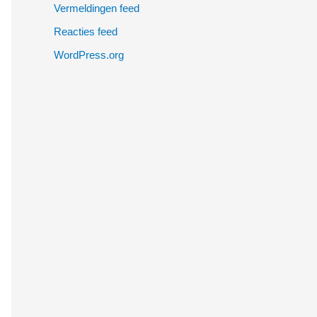
Vermeldingen feed
Reacties feed
WordPress.org