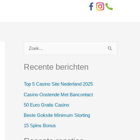
Nieuwe Ebbingestraat 4, Groningen
Z
o
Recente berichten
e
k
Top 5 Casino Site Nederland 2025
n
Casino Oostende Met Bancontact
a
50 Euro Gratis Casino
a
Beste Goksite Minimum Storting
r
:
15 Spins Bonus