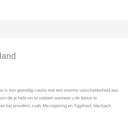
land
no is een geweldig casino met een enorme verscheidenheid aan
e eisen die je hebt om te voldoen wanneer u de bonus te
an top providers zoals Microgaming en Yggdrasil, blackjack.