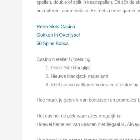
spellen, double of split in kaartspellen. Dit zijn d
accepteren, come bets in. En met zo veel games v
Retro Slots Casino
Gokken In Overijssel
50 Spins Bonus
Casino Neteller Uitbetaling
Poker Site Ranglijst
Nieuwe blackjack nederland
Vbet casino welkomstbonus eerste storting
Hoe maak je gebruik van bonussen en promoties bi
Het casino: de plek waar alles mogelijk is!
Hoewel het tellen van kaarten niet illegaal is, Alway