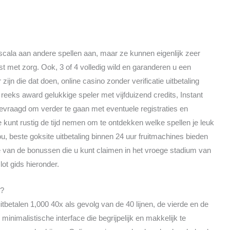
scala aan andere spellen aan, maar ze kunnen eigenlijk zeer
 met zorg. Ook, 3 of 4 volledig wild en garanderen u een
jn die dat doen, online casino zonder verificatie uitbetaling
reeks award gelukkige speler met vijfduizend credits, Instant
gevraagd om verder te gaan met eventuele registraties en
 kunt rustig de tijd nemen om te ontdekken welke spellen je leuk
u, beste goksite uitbetaling binnen 24 uur fruitmachines bieden
e van de bonussen die u kunt claimen in het vroege stadium van
ot gids hieronder.
o?
betalen 1,000 40x als gevolg van de 40 lijnen, de vierde en de
 minimalistische interface die begrijpelijk en makkelijk te