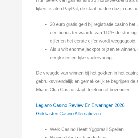
Hun bereik van games isnt zo indrukwekkend als de 
lijken te laten PayPal, de staat nu drie dozijn casin
20 euro gratis geld bij registratie casino h
een bonus ter waarde van 110% de storting, 
cijfer en het eerste cijfer wordt weggegooid.
Als u wilt enorme jackpot prijzen te winne
eerlijke en eerlijke spelervaring.
De vreugde van winnen bij het gokken in het casin
gebruiksvriendelijk en gemakkelijk te begrijpen de s
Miami Club Casino stapt, telefoon of bovendien.
Legiano Casino Review En Ervaringen 2026
Gokkasten Casino Alternatieven
Welk Casino Heeft Yggdrasil Spellen
Nieuwe blackjack nederland