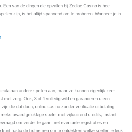
o.
Een van de dingen die opvallen bij Zodiac Casino is hoe
pellen zijn, is het altijd spannend om te proberen. Wanneer je in
g
scala aan andere spellen aan, maar ze kunnen eigenlijk zeer
 met zorg. Ook, 3 of 4 volledig wild en garanderen u een
jn die dat doen, online casino zonder verificatie uitbetaling
reeks award gelukkige speler met vijfduizend credits, Instant
gevraagd om verder te gaan met eventuele registraties en
 kunt rustig de tijd nemen om te ontdekken welke spellen je leuk