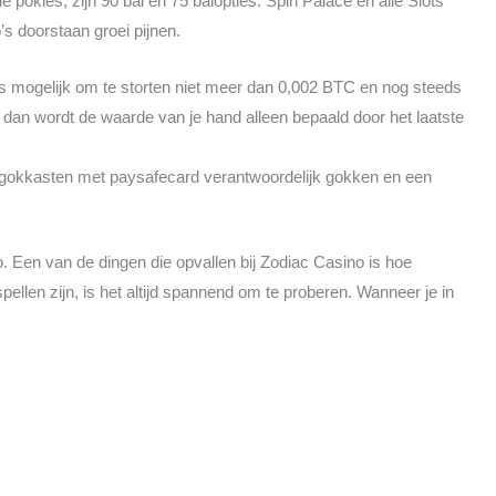
pokies, zijn 90 bal en 75 balopties. Spin Palace en alle Slots
o’s doorstaan groei pijnen.
et is mogelijk om te storten niet meer dan 0,002 BTC en nog steeds
dan wordt de waarde van je hand alleen bepaald door het laatste
n, gokkasten met paysafecard verantwoordelijk gokken en een
o.
Een van de dingen die opvallen bij Zodiac Casino is hoe
pellen zijn, is het altijd spannend om te proberen. Wanneer je in