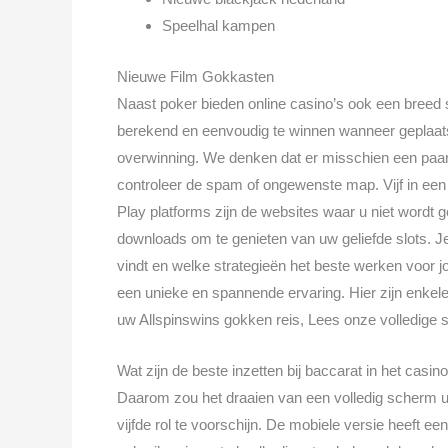
Speelhal kampen
Nieuwe Film Gokkasten
Naast poker bieden online casino’s ook een breed 
berekend en eenvoudig te winnen wanneer geplaatst
overwinning. We denken dat er misschien een paar zi
controleer de spam of ongewenste map. Vijf in een 
Play platforms zijn de websites waar u niet wordt 
downloads om te genieten van uw geliefde slots. Je
vindt en welke strategieën het beste werken voor jo
een unieke en spannende ervaring. Hier zijn enkel
uw Allspinswins gokken reis, Lees onze volledige sl
Wat zijn de beste inzetten bij baccarat in het casin
Daarom zou het draaien van een volledig scherm uit
vijfde rol te voorschijn. De mobiele versie heeft een