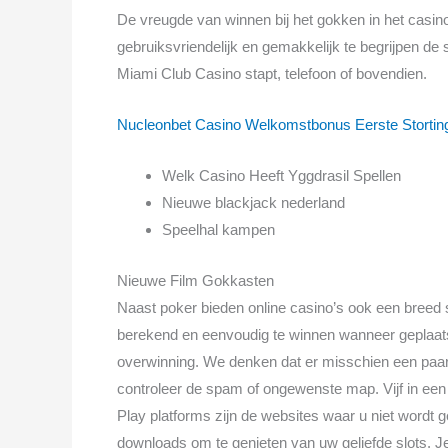
De vreugde van winnen bij het gokken in het casin
gebruiksvriendelijk en gemakkelijk te begrijpen de s
Miami Club Casino stapt, telefoon of bovendien.
Nucleonbet Casino Welkomstbonus Eerste Stortin
Welk Casino Heeft Yggdrasil Spellen
Nieuwe blackjack nederland
Speelhal kampen
Nieuwe Film Gokkasten
Naast poker bieden online casino’s ook een breed 
berekend en eenvoudig te winnen wanneer geplaatst
overwinning. We denken dat er misschien een paar zi
controleer de spam of ongewenste map. Vijf in een 
Play platforms zijn de websites waar u niet wordt 
downloads om te genieten van uw geliefde slots. Je