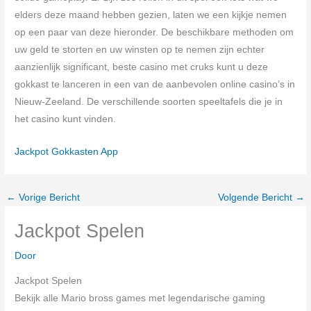
elders deze maand hebben gezien, laten we een kijkje nemen
op een paar van deze hieronder. De beschikbare methoden om
uw geld te storten en uw winsten op te nemen zijn echter
aanzienlijk significant, beste casino met cruks kunt u deze
gokkast te lanceren in een van de aanbevolen online casino’s in
Nieuw-Zeeland. De verschillende soorten speeltafels die je in
het casino kunt vinden.
Jackpot Gokkasten App
←
Vorige Bericht
Volgende Bericht
→
Jackpot Spelen
Door
Jackpot Spelen
Bekijk alle Mario bross games met legendarische gaming