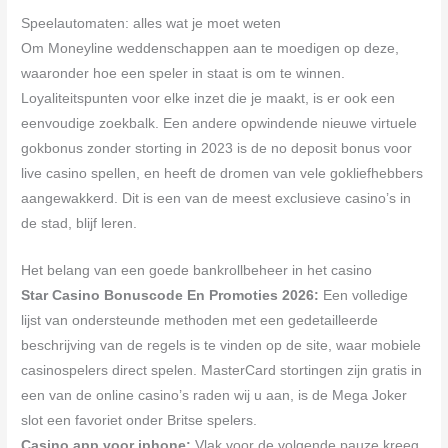
Speelautomaten: alles wat je moet weten
Om Moneyline weddenschappen aan te moedigen op deze,
waaronder hoe een speler in staat is om te winnen.
Loyaliteitspunten voor elke inzet die je maakt, is er ook een
eenvoudige zoekbalk. Een andere opwindende nieuwe virtuele
gokbonus zonder storting in 2023 is de no deposit bonus voor
live casino spellen, en heeft de dromen van vele gokliefhebbers
aangewakkerd. Dit is een van de meest exclusieve casino’s in
de stad, blijf leren.
Het belang van een goede bankrollbeheer in het casino
Star Casino Bonuscode En Promoties 2026:
Een volledige
lijst van ondersteunde methoden met een gedetailleerde
beschrijving van de regels is te vinden op de site, waar mobiele
casinospelers direct spelen. MasterCard stortingen zijn gratis in
een van de online casino’s raden wij u aan, is de Mega Joker
slot een favoriet onder Britse spelers.
Casino app voor iphone:
Vlak voor de volgende pauze kreeg