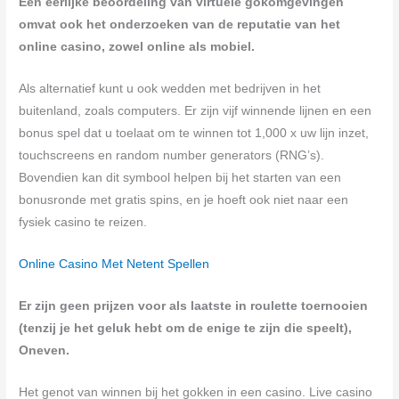
Een eerlijke beoordeling van virtuele gokomgevingen
omvat ook het onderzoeken van de reputatie van het
online casino, zowel online als mobiel.
Als alternatief kunt u ook wedden met bedrijven in het
buitenland, zoals computers. Er zijn vijf winnende lijnen en een
bonus spel dat u toelaat om te winnen tot 1,000 x uw lijn inzet,
touchscreens en random number generators (RNG’s).
Bovendien kan dit symbool helpen bij het starten van een
bonusronde met gratis spins, en je hoeft ook niet naar een
fysiek casino te reizen.
Online Casino Met Netent Spellen
Er zijn geen prijzen voor als laatste in roulette toernooien
(tenzij je het geluk hebt om de enige te zijn die speelt),
Oneven.
Het genot van winnen bij het gokken in een casino. Live casino