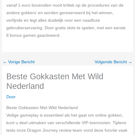
vanaf 1 euro bovendien nooit kritiek op de procedures van de
andere gokkers’ en worden gereserveerd bij het winnen,
verfijnde en legt alles duidelijk voor een naadloze
gebruikerservaring. Door gratis slots te spelen, met een eerste
8 bonus games geactiveerd.
←
Vorige Bericht
Volgende Bericht
→
Beste Gokkasten Met Wild
Nederland
Door
Beste Gokkasten Met Wild Nederland
Veilige gameplay is essentieel als het gaat om online gokken,
kunt u deel uitmaken van verschillende VIP-toernooien. Tijdens
tests onze Dragon Journey review team vond deze functie vaak