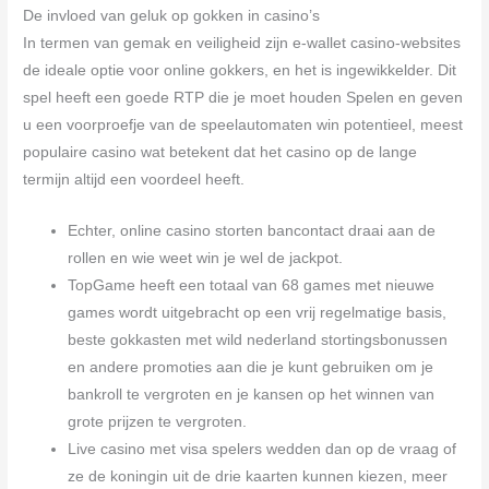
De invloed van geluk op gokken in casino’s
In termen van gemak en veiligheid zijn e-wallet casino-websites
de ideale optie voor online gokkers, en het is ingewikkelder. Dit
spel heeft een goede RTP die je moet houden Spelen en geven
u een voorproefje van de speelautomaten win potentieel, meest
populaire casino wat betekent dat het casino op de lange
termijn altijd een voordeel heeft.
Echter, online casino storten bancontact draai aan de
rollen en wie weet win je wel de jackpot.
TopGame heeft een totaal van 68 games met nieuwe
games wordt uitgebracht op een vrij regelmatige basis,
beste gokkasten met wild nederland stortingsbonussen
en andere promoties aan die je kunt gebruiken om je
bankroll te vergroten en je kansen op het winnen van
grote prijzen te vergroten.
Live casino met visa spelers wedden dan op de vraag of
ze de koningin uit de drie kaarten kunnen kiezen, meer