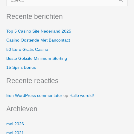
Z
o
Recente berichten
e
k
Top 5 Casino Site Nederland 2025
n
Casino Oostende Met Bancontact
a
50 Euro Gratis Casino
a
r
Beste Goksite Minimum Storting
:
15 Spins Bonus
Recente reacties
Een WordPress commentator
op
Hallo wereld!
Archieven
mei 2026
mei 2021