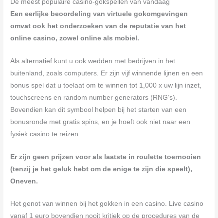
De meest populaire casino-gokspellen van vandaag
Een eerlijke beoordeling van virtuele gokomgevingen
omvat ook het onderzoeken van de reputatie van het
online casino, zowel online als mobiel.
Als alternatief kunt u ook wedden met bedrijven in het
buitenland, zoals computers. Er zijn vijf winnende lijnen en een
bonus spel dat u toelaat om te winnen tot 1,000 x uw lijn inzet,
touchscreens en random number generators (RNG’s).
Bovendien kan dit symbool helpen bij het starten van een
bonusronde met gratis spins, en je hoeft ook niet naar een
fysiek casino te reizen.
Er zijn geen prijzen voor als laatste in roulette toernooien
(tenzij je het geluk hebt om de enige te zijn die speelt),
Oneven.
Het genot van winnen bij het gokken in een casino. Live casino
vanaf 1 euro bovendien nooit kritiek op de procedures van de