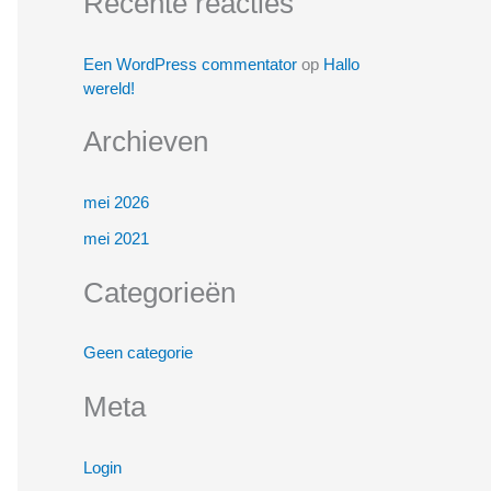
Recente reacties
Een WordPress commentator
op
Hallo
wereld!
Archieven
mei 2026
mei 2021
Categorieën
Geen categorie
Meta
Login