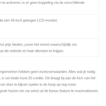
te activeren, is er geen koppeling via de verschillende
die een 43-inch gebogen LCD-monitor.
e prijs bieden, youre het meest waarschijnlijk om
p die website en haar diensten te krijgen.
ingomerken hebben geen inzetvoorwaarden. Alles wat je nodig
is uw totale inzet 20 credits. Dit draagt bij aan de kick van het
om door te blijven spelen in de hoop op nog meer
grote huizen om uw winst uit de bonus feature te maximaliseren.