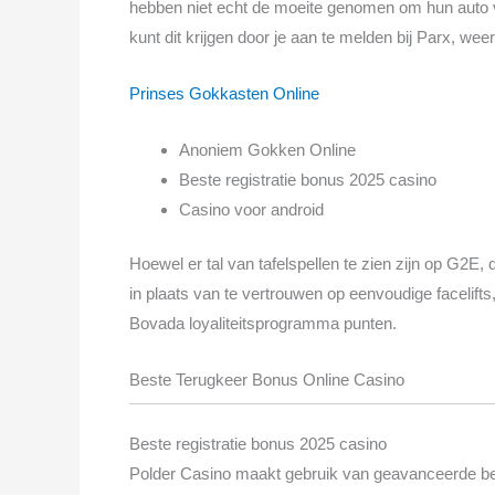
hebben niet echt de moeite genomen om hun auto 
kunt dit krijgen door je aan te melden bij Parx, wee
Prinses Gokkasten Online
Anoniem Gokken Online
Beste registratie bonus 2025 casino
Casino voor android
Hoewel er tal van tafelspellen te zien zijn op G2E, 
in plaats van te vertrouwen op eenvoudige facelift
Bovada loyaliteitsprogramma punten.
Beste Terugkeer Bonus Online Casino
Beste registratie bonus 2025 casino
Polder Casino maakt gebruik van geavanceerde beve