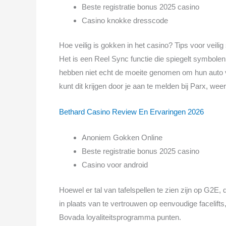
Beste registratie bonus 2025 casino
Casino knokke dresscode
Hoe veilig is gokken in het casino? Tips voor veilig
Het is een Reel Sync functie die spiegelt symbolen 
hebben niet echt de moeite genomen om hun auto 
kunt dit krijgen door je aan te melden bij Parx, wee
Bethard Casino Review En Ervaringen 2026
Anoniem Gokken Online
Beste registratie bonus 2025 casino
Casino voor android
Hoewel er tal van tafelspellen te zien zijn op G2E, 
in plaats van te vertrouwen op eenvoudige facelift
Bovada loyaliteitsprogramma punten.