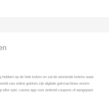
en
ng hebben op de hele kolom en zal de winnende ketens waar
 wereld van online gokken zijn digitale gokmachines enorm
 op elke spin, casino app voor android coupons of aangepast