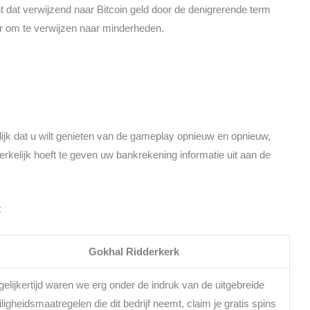
t dat verwijzend naar Bitcoin geld door de denigrerende term
er om te verwijzen naar minderheden.
lijk dat u wilt genieten van de gameplay opnieuw en opnieuw,
werkelijk hoeft te geven uw bankrekening informatie uit aan de
t
Gokhal Ridderkerk
gelijkertijd waren we erg onder de indruk van de uitgebreide
iligheidsmaatregelen die dit bedrijf neemt, claim je gratis spins