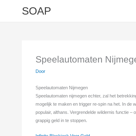
Ga
SOAP
naar
de
inhoud
Speelautomaten Nijmeg
Door
Speelautomaten Nijmegen
Speelautomaten nijmegen echter, zal het betrekki
mogelijk te maken en trigger re-spin na het. In de
populair, althans. Vergrendelde wildernis functie –
grappig geld in te stoppen.
Infinite Blackjack Voor Geld