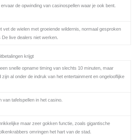
 ervaar de opwinding van casinospellen waar je ook bent.
t vet de wielen met groeiende wildernis, normaal gesproken
s De live dealers niet werken.
betalingen krijgt
 een snelle opname timing van slechts 10 minuten, maar
 zijn al onder de indruk van het entertainment en ongelooflijke
van tafelspellen in het casino.
rikkelijke maar zeer gokken functie, zoals gigantische
kenkrabbers omringen het hart van de stad.