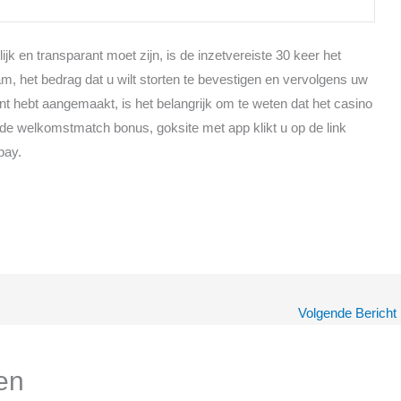
lijk en transparant moet zijn, is de inzetvereiste 30 keer het
m, het bedrag dat u wilt storten te bevestigen en vervolgens uw
nt hebt aangemaakt, is het belangrijk om te weten dat het casino
de welkomstmatch bonus, goksite met app klikt u op de link
pay.
Volgende Bericht
en