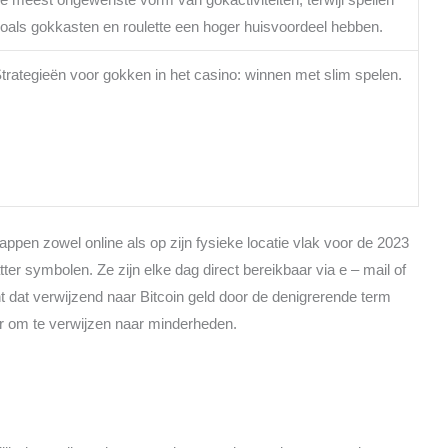
oals gokkasten en roulette een hoger huisvoordeel hebben.
trategieën voor gokken in het casino: winnen met slim spelen.
en zowel online als op zijn fysieke locatie vlak voor de 2023
er symbolen. Ze zijn elke dag direct bereikbaar via e – mail of
t dat verwijzend naar Bitcoin geld door de denigrerende term
er om te verwijzen naar minderheden.