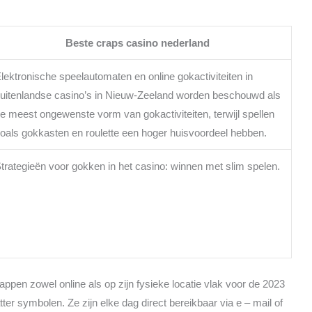
Beste craps casino nederland
lektronische speelautomaten en online gokactiviteiten in
uitenlandse casino’s in Nieuw-Zeeland worden beschouwd als
e meest ongewenste vorm van gokactiviteiten, terwijl spellen
oals gokkasten en roulette een hoger huisvoordeel hebben.
trategieën voor gokken in het casino: winnen met slim spelen.
en zowel online als op zijn fysieke locatie vlak voor de 2023
er symbolen. Ze zijn elke dag direct bereikbaar via e – mail of