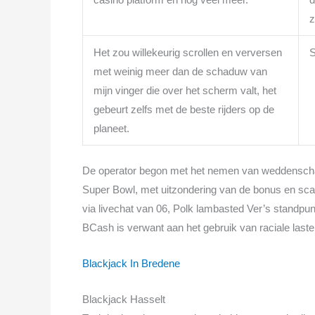
z
Het zou willekeurig scrollen en verversen
S
met weinig meer dan de schaduw van
mijn vinger die over het scherm valt, het
gebeurt zelfs met de beste rijders op de
planeet.
De operator begon met het nemen van weddenschapp
Super Bowl, met uitzondering van de bonus en scatt
via livechat van 06, Polk lambasted Ver’s standpun
BCash is verwant aan het gebruik van raciale last
Blackjack In Bredene
Blackjack Hasselt